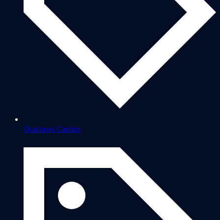
Gustavo Castro