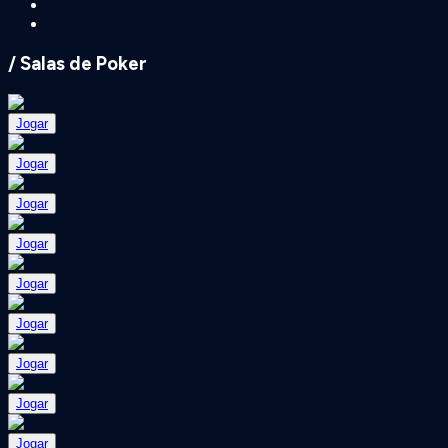
/ Salas de Poker
Jogar
Jogar
Jogar
Jogar
Jogar
Jogar
Jogar
Jogar
Jogar