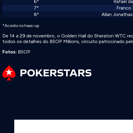
6º
Rafael da
7º
Franco 
8º
Allan Jonathas
*Acordo no heas-up.
De 14 a 29 de novembro, o Golden Hall do Sheraton WTC rec
todos os detalhes do BSOP Millions, circuito patrocinado pe
Fotos:
BSOP.