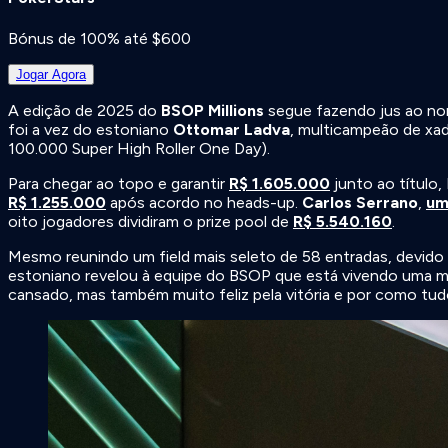
Bónus de 100% até $600
Jogar
Agora
A edição de 2025 do
BSOP
Millions
segue fazendo jus ao nome
foi a vez do estoniano
Ottomar
Ladva
,
multicampeão
de xad
100.000 Super High
Roller
One
Day).
Para chegar ao topo e garantir
R$ 1.605.000
junto ao título,
R$ 1.255.000
após acordo no
heads-up
.
Carlos Serrano
,
um
oito jogadores dividiram o
prize
pool de
R$ 5.540.160
.
Mesmo reunindo um
field
mais seleto de 58 entradas, devido 
estoniano revelou à equipe do BSOP que está vivendo uma 
cansado, mas também muito feliz pela vitória e por como tu