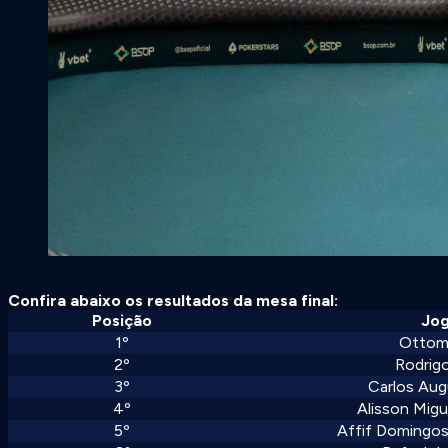
Confira abaixo os resultados da mesa final:
Posição
Jo
1º
Ottom
2º
Rodrig
3º
Carlos Aug
4º
Alisson Migu
5º
Affif Domingo