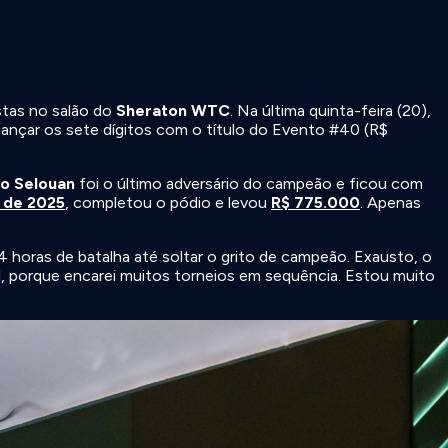
istas no salão do
Sheraton WTC
. Na última quinta-feira (20),
cançar os sete dígitos com o título do Evento #40 (R$
go
Selouan
foi o último adversário do campeão e ficou com
o de 2025
, completou o pódio e levou
R$ 775.000
. Apenas
4 horas de batalha até soltar o grito de campeão. Exausto, o
cil, porque encarei muitos torneios em sequência. Estou muito