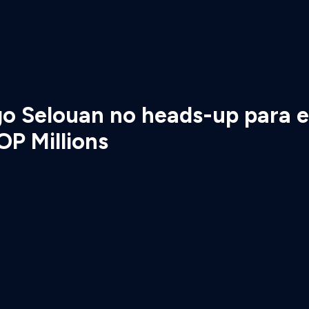
o Selouan no heads-up para e
OP Millions