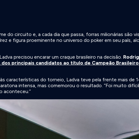
 do circuito e, a cada dia que passa, forras milionárias são v
rez e figura proeminente no universo do poker em seu país, al
Ladva
precisou encarar um craque brasileiro na decisão.
Rodri
 dos principais candidatos ao título de Campeão Brasileir
às características do torneio,
Ladva
teve pela frente mais de 1
maratona intensa, mas comemorou o resultado.
“Foi muito difí
do aconteceu.”