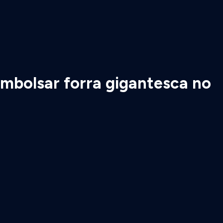
mbolsar forra gigantesca no