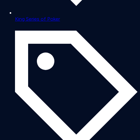
King Series of Poker