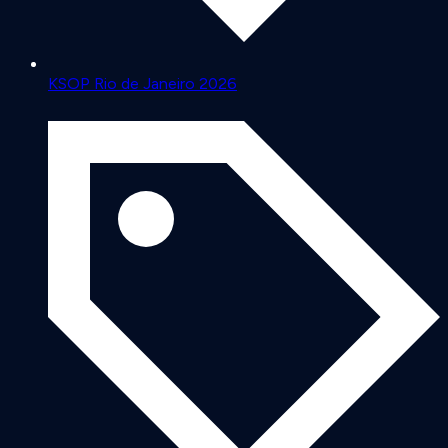
KSOP Rio de Janeiro 2026