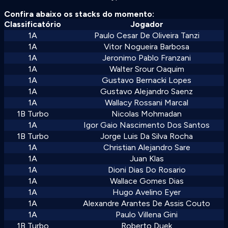
Confira abaixo os stacks do momento:
Classificatório
Jogador
1A
Paulo Cesar De Oliveira Tanzi
1A
Vitor Nogueira Barbosa
1A
Jeronimo Pablo Franzani
1A
Walter Srour Oaquim
1A
Gustavo Bernacki Lopes
1A
Gustavo Alejandro Saenz
1A
Wallacy Rossani Marcal
1B Turbo
Nicolas Mohmadan
1A
Igor Gaio Nascimento Dos Santos
1B Turbo
Jorge Luis Da Silva Rocha
1A
Christian Alejandro Sare
1A
Juan Klas
1A
Dioni Dias Do Rosario
1A
Wallace Gomes Dias
1A
Hugo Avelino Eyer
1A
Alexandre Arantes De Assis Couto
1A
Paulo Villena Gini
1B Turbo
Roberto Duek