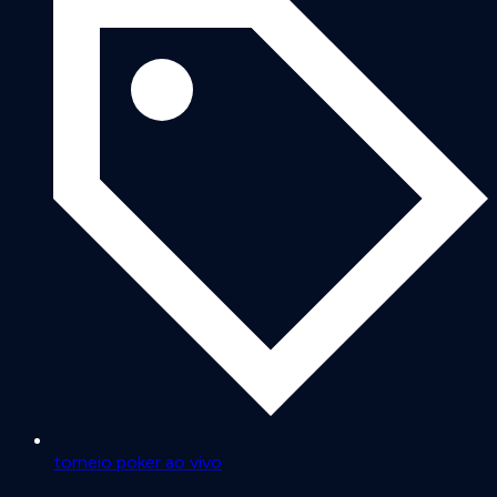
torneio poker ao vivo