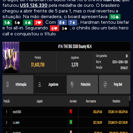
faturou
US$ 126.330
pela medalha de ouro. O brasileiro
chegou a abrir frente de 5 para 1, mas o rival reverteu a
situação. Na mão derradeira, o board apresentava
10
. Com
, Hardman tentou blefar
5
5
4
3
8
7
e foi all-in. Segurando
, o chinês deu um belo hero
6
3
call e conquistou o título.