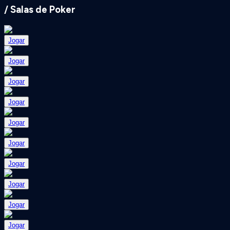
/ Salas de Poker
Jogar
Jogar
Jogar
Jogar
Jogar
Jogar
Jogar
Jogar
Jogar
Jogar