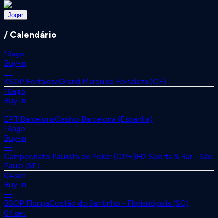
Jogar
/ Calendário
13
ago
Buy-in
—
KSOP Fortaleza
Grand Marquise Fortaleza (CE)
16
ago
Buy-in
—
EPT Barcelona
Casino Barcelona (Espanha)
16
ago
Buy-in
—
Campeonato Paulista de Poker (CPH)
H2 Sports & Bar - São
Paulo (SP)
04
set
Buy-in
—
BSOP Floripa
Costão do Santinho - Florianópolis (SC)
04
set