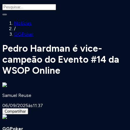
Notícias
/
GGPoker
Pedro Hardman é vice-
campeão do Evento #14 da
WSOP Online
Samuel Reuse
06/09/2025
às
11:37
Compartilhar
GGPoker