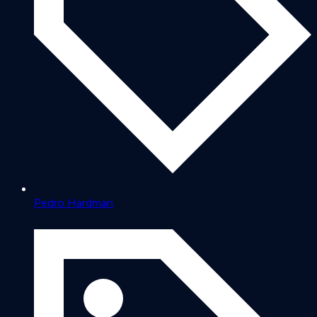
Pedro Hardman