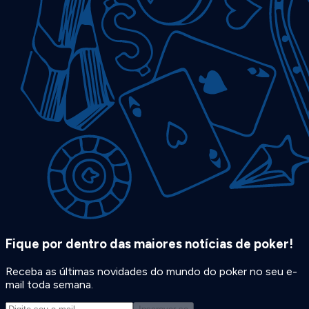
Fique por dentro das maiores notícias de poker!
Receba as últimas novidades do mundo do poker no seu e-
mail toda semana.