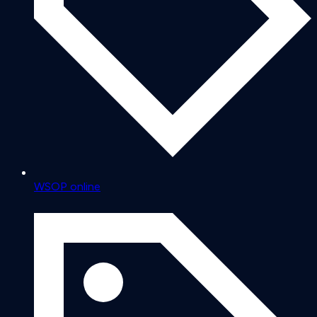
WSOP online