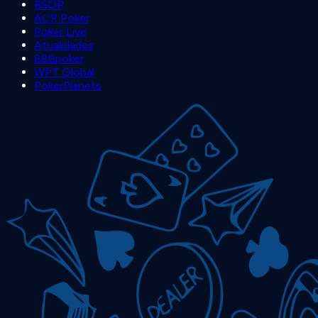
BSOP
ACR Poker
Poker Live
Atualidades
888poker
WPT Global
PokerPlanets