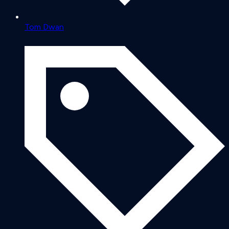
Tom Dwan