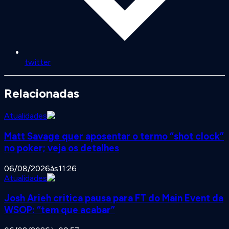
twitter
Relacionadas
Atualidades
Matt Savage quer aposentar o termo “shot clock”
no poker; veja os detalhes
06/08/2026
às
11:26
Atualidades
Josh Arieh critica pausa para FT do Main Event da
WSOP: “tem que acabar”