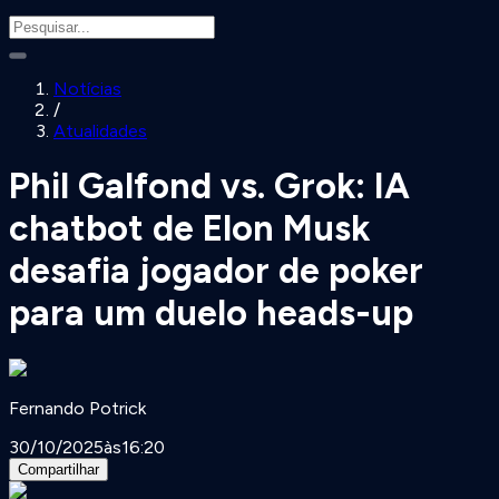
Notícias
/
Atualidades
Phil Galfond vs. Grok: IA
chatbot de Elon Musk
desafia jogador de poker
para um duelo heads-up
Fernando Potrick
30/10/2025
às
16:20
Compartilhar