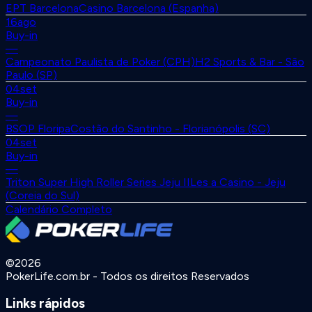
EPT Barcelona
Casino Barcelona (Espanha)
16
ago
Buy-in
—
Campeonato Paulista de Poker (CPH)
H2 Sports & Bar - São
Paulo (SP)
04
set
Buy-in
—
BSOP Floripa
Costão do Santinho - Florianópolis (SC)
04
set
Buy-in
—
Triton Super High Roller Series Jeju II
Les a Casino - Jeju
(Coreia do Sul)
Calendário Completo
©
2026
PokerLife.com.br - Todos os direitos Reservados
Links rápidos