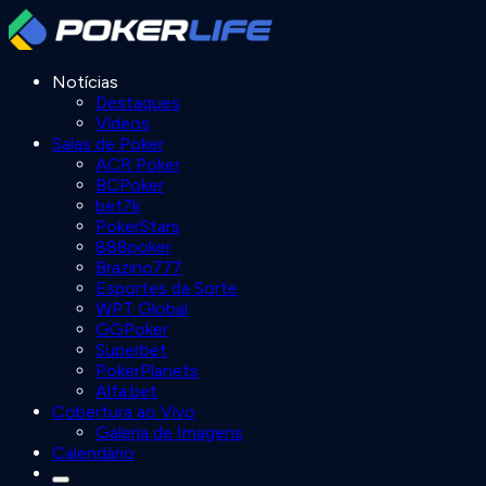
Notícias
Destaques
Vídeos
Salas de Poker
ACR Poker
BCPoker
bet7k
PokerStars
888poker
Brazino777
Esportes da Sorte
WPT Global
GGPoker
Superbet
PokerPlanets
Alfa.bet
Cobertura ao Vivo
Galeria de Imagens
Calendário