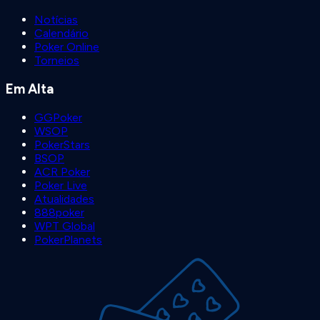
Notícias
Calendário
Poker Online
Torneios
Em Alta
GGPoker
WSOP
PokerStars
BSOP
ACR Poker
Poker Live
Atualidades
888poker
WPT Global
PokerPlanets