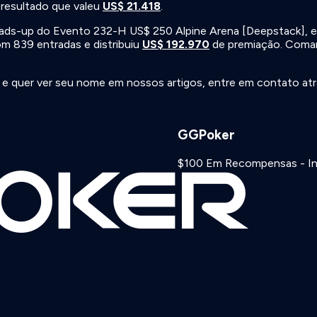
 resultado que valeu
US$ 21.418
.
ads-up do Evento 232-H US$ 250 Alpine Arena [Deepstack],
m 839 entradas e distribuiu
US$ 192.970
de premiação. Coma
e quer ver seu nome em nossos artigos, entre em contato atra
GGPoker
$100 Em Recompensas - I