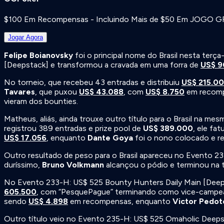
$100 Em Recompensas - Incluindo Mais de $50 Em JOGO G
Jogar
Agora
Felipe Boianovsky
foi o principal nome do Brasil n
est
a terça
[Deepstack]
e transformou a cravada em uma forra de
US$ 9
No
torneio
,
que recebeu 43 entradas e distribuiu
US$ 215.0
Tavares
, que puxou
US$ 43.088
, com
US$ 8.750
em recomp
vieram dos bounties.
Matheus, aliás, ainda
trouxe
outro título
para o Brasil
na mesm
registrou 389 entradas e prize pool de
US$ 389.000
,
ele
fat
US$ 17.056
, enquanto
Dante Goya
foi o nono colocado e 
Outro resultado de peso para o Brasil apareceu no
Evento
23
duríssimo,
Bruno Volkmann
alcançou o pódio e terminou na
No
Evento
233-H: US$ 525 Bounty Hunters Daily Main [Deepst
605.500
, com
“PesquePague”
terminando como
vice-campe
sendo
US$ 4.898
em recompensas, enquanto
Victor Pedot
Outro título veio no
Evento
235-H: US$ 525 Omaholic Deepsta