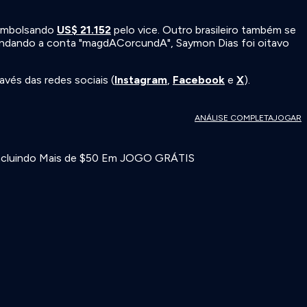
 embolsando
US$ 21.152
pelo vice. Outro brasileiro também se
ndando a conta
"magdACorcundA"
, Saymon Dias foi oitavo
vés das redes sociais (
Instagram
,
Facebook
e
X
).
ANÁLISE COMPLETA
JOGAR
ncluindo Mais de $50 Em JOGO GRÁTIS