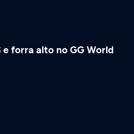
 e forra alto no GG World