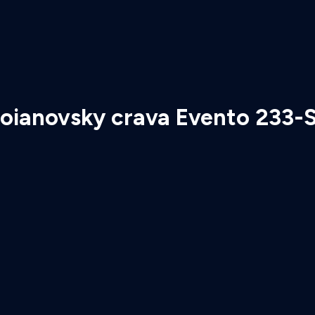
 Boianovsky crava Evento 233-S