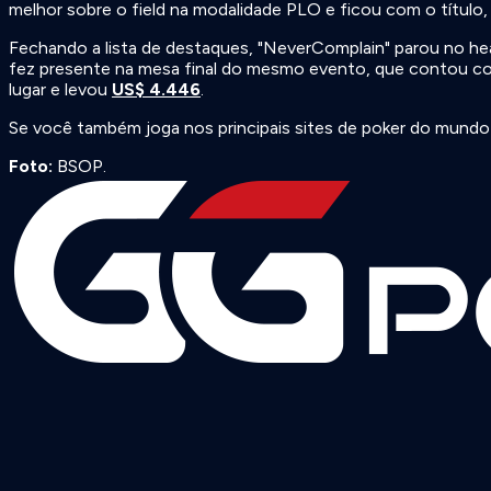
melhor sobre o field na modalidade PLO e ficou com o título,
Fechando a lista de destaques,
"NeverComplain"
parou no he
fez presente na mesa final do mesmo evento, que contou co
lugar e levou
US$ 4.446
.
Se você também joga nos principais sites de poker do mundo 
Foto:
BSOP.