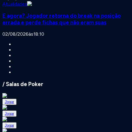
Atualidades
E agora? Jogador retorna do break na posição
errada e perde fichas que não eram suas
02/08/2026
às
18:10
/ Salas de Poker
Jogar
Jogar
Jogar