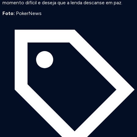
momento difícil e deseja que a lenda descanse em paz.
Foto:
PokerNews