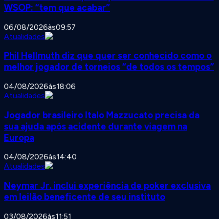
WSOP: “tem que acabar”
06/08/2026
às
09:57
Atualidades
Phil Hellmuth diz que quer ser conhecido como o
melhor jogador de torneios “de todos os tempos”
04/08/2026
às
18:06
Atualidades
Jogador brasileiro Italo Mazzucato precisa da
sua ajuda após acidente durante viagem na
Europa
04/08/2026
às
14:40
Atualidades
Neymar Jr. inclui experiência de poker exclusiva
em leilão beneficente de seu instituto
03/08/2026
às
11:51