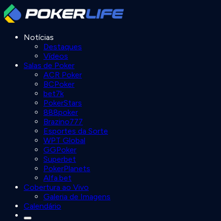
Notícias
Destaques
Vídeos
Salas de Poker
ACR Poker
BCPoker
bet7k
PokerStars
888poker
Brazino777
Esportes da Sorte
WPT Global
GGPoker
Superbet
PokerPlanets
Alfa.bet
Cobertura ao Vivo
Galeria de Imagens
Calendário