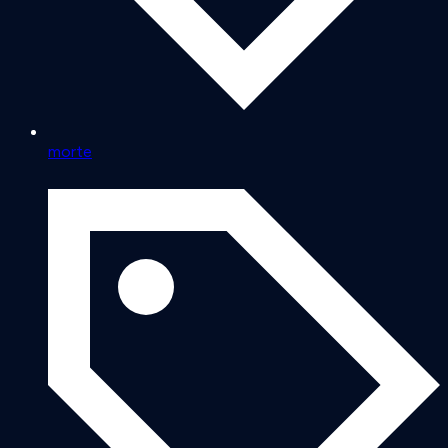
morte