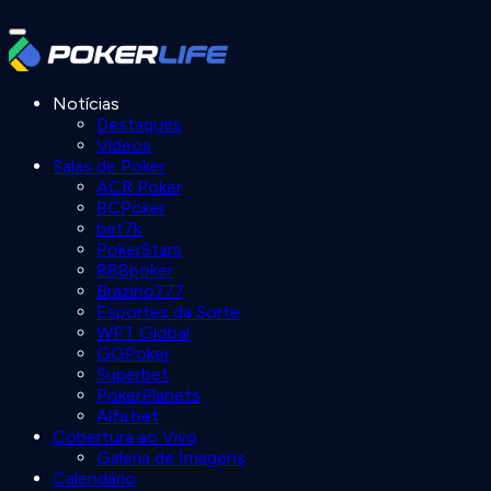
Notícias
Destaques
Vídeos
Salas de Poker
ACR Poker
BCPoker
bet7k
PokerStars
888poker
Brazino777
Esportes da Sorte
WPT Global
GGPoker
Superbet
PokerPlanets
Alfa.bet
Cobertura ao Vivo
Galeria de Imagens
Calendário