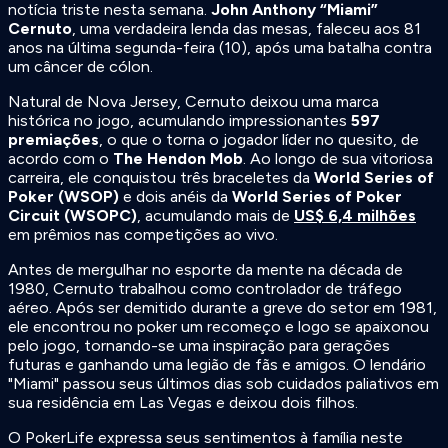
notícia triste nesta semana.
John Anthony “Miami”
Cernuto
, uma verdadeira lenda das mesas, faleceu aos 81
anos na última segunda-feira (10), após uma batalha contra
um câncer de cólon.
Natural de Nova Jersey, Cernuto deixou uma marca
histórica no jogo, acumulando impressionantes
597
premiações
, o que o torna o jogador líder no quesito, de
acordo com o
The Hendon Mob
. Ao longo de sua vitoriosa
carreira, ele conquistou três braceletes da
World Series of
Poker (WSOP)
e dois anéis da
World Series of Poker
Circuit (WSOPC)
, acumulando mais de
US$ 6,4 milhões
em prêmios nas competições ao vivo.
Antes de mergulhar no esporte da mente na década de
1980, Cernuto trabalhou como controlador de tráfego
aéreo. Após ser demitido durante a greve do setor em 1981,
ele encontrou no poker um recomeço e logo se apaixonou
pelo jogo, tornando-se uma inspiração para gerações
futuras e ganhando uma legião de fãs e amigos. O lendário
"
Miami
" passou seus últimos dias sob cuidados paliativos em
sua residência em Las Vegas e deixou dois filhos.
O PokerLife expressa seus sentimentos à família neste