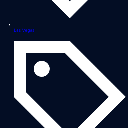
Las Vegas