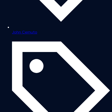
John Cernuto