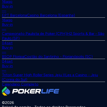
16
ago
Buy-in
—
EPT Barcelona
Casino Barcelona (Espanha)
16
ago
Buy-in
—
Campeonato Paulista de Poker (CPH)
H2 Sports & Bar - São
Paulo (SP)
04
set
Buy-in
—
BSOP Floripa
Costão do Santinho - Florianópolis (SC)
04
set
Buy-in
—
Triton Super High Roller Series Jeju II
Les a Casino - Jeju
(Coreia do Sul)
Calendário Completo
©
2026