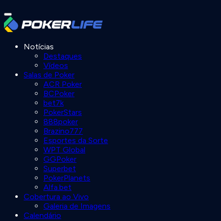
Notícias
Destaques
Vídeos
Salas de Poker
ACR Poker
BCPoker
bet7k
PokerStars
888poker
Brazino777
Esportes da Sorte
WPT Global
GGPoker
Superbet
PokerPlanets
Alfa.bet
Cobertura ao Vivo
Galeria de Imagens
Calendário