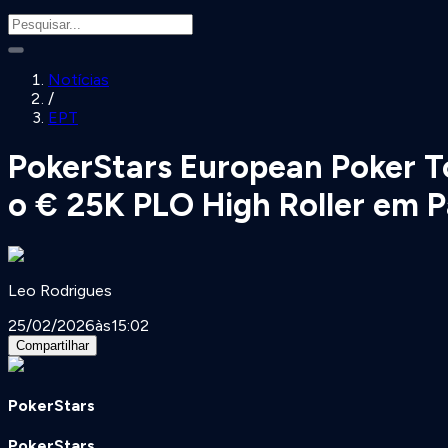
Notícias
/
EPT
PokerStars European Poker T
o € 25K PLO High Roller em P
Leo Rodrigues
25/02/2026
às
15:02
Compartilhar
PokerStars
PokerStars