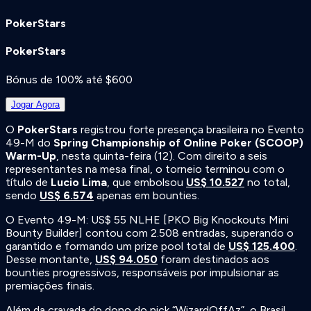
PokerStars
PokerStars
Bónus de 100% até $600
Jogar
Agora
O
PokerStars
registrou forte presença brasileira no Evento
49-M do
Spring Championship of Online Poker (SCOOP)
Warm-Up
, nesta quinta-feira (12). Com direito a seis
representantes na mesa final, o torneio terminou com o
título de
Lucio Lima
, que embolsou
US$ 10.527
no total,
sendo
US$ 6.574
apenas em bounties.
O Evento 49-M: US$ 55 NLHE [PKO Big Knockouts Mini
Bounty Builder] contou com 2.508 entradas, superando o
garantido e formando um prize pool total de
US$ 125.400
.
Desse montante,
US$ 94.050
foram destinados aos
bounties progressivos, responsáveis por impulsionar as
premiações finais.
Além da cravada do dono do nick
“WizardOffAz”
, o Brasil