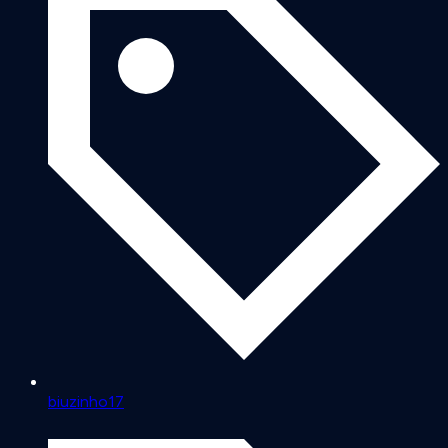
biuzinho17