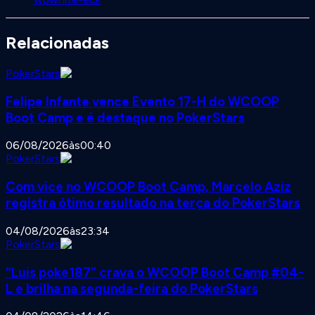
Relacionadas
PokerStars
Felipe Infante vence Evento 17-H do WCOOP
Boot Camp e é destaque no PokerStars
06/08/2026
às
00:40
PokerStars
Com vice no WCOOP Boot Camp, Marcelo Aziz
registra ótimo resultado na terça do PokerStars
04/08/2026
às
23:34
PokerStars
“Luis poke187” crava o WCOOP Boot Camp #04-
L e brilha na segunda-feira do PokerStars