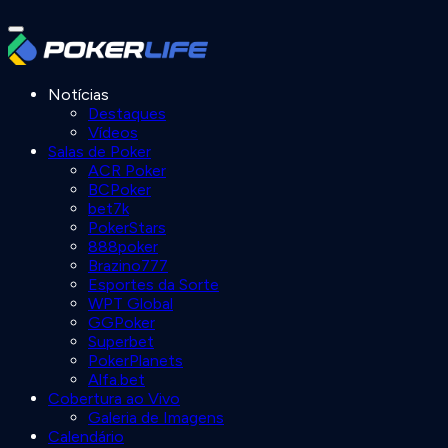
Notícias
Destaques
Vídeos
Salas de Poker
ACR Poker
BCPoker
bet7k
PokerStars
888poker
Brazino777
Esportes da Sorte
WPT Global
GGPoker
Superbet
PokerPlanets
Alfa.bet
Cobertura ao Vivo
Galeria de Imagens
Calendário