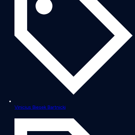
Vinicius Biesek Bartnicki