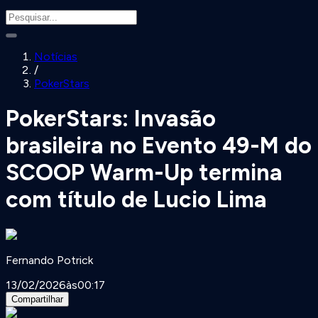
Notícias
/
PokerStars
PokerStars: Invasão
brasileira no Evento 49-M do
SCOOP Warm-Up termina
com título de Lucio Lima
Fernando Potrick
13/02/2026
às
00:17
Compartilhar