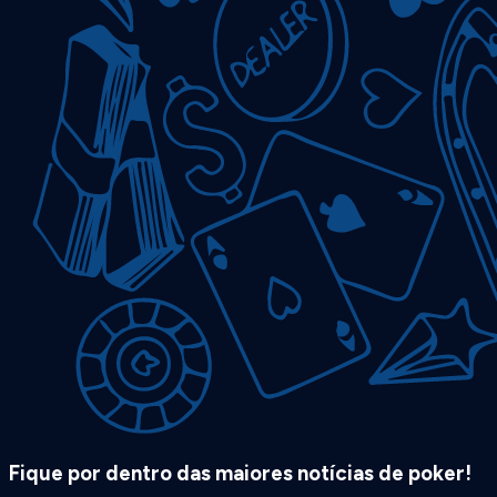
Fique por dentro das maiores notícias de poker!