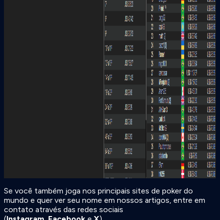
Se você também joga nos principais sites de poker do
mundo e quer ver seu nome em nossos artigos, entre em
contato através das redes sociais
(
Instagram
,
Facebook
e
X
).