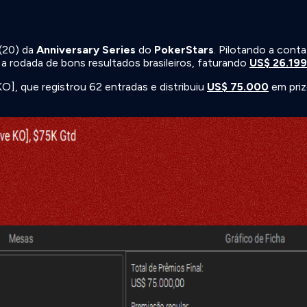
(20)
da
Anniversary Series
do
PokerStars
. Pilotando a cont
a rodada
de bons resultados brasileiros, faturando
US$ 26.199
KO]
,
que registrou 62 entradas e distribuiu
US$ 75.000
em priz