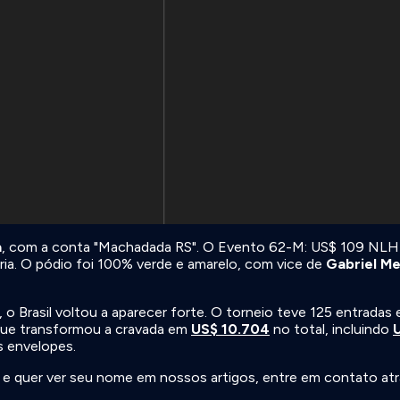
a
, com a conta
"Machadada RS"
. O
E
vento 62-M
:
US$ 109 NLHE 
ria.
O pódio foi 100% verde e amarelo, com vice de
Gabriel M
, o Brasil voltou a aparecer forte. O torneio teve 125 entradas 
que transformou a cravada em
US$ 10.704
no total, incluindo
 envelopes.
e quer ver seu nome em nossos artigos, entre em contato atra