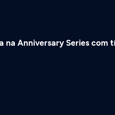
ha na Anniversary Series com t