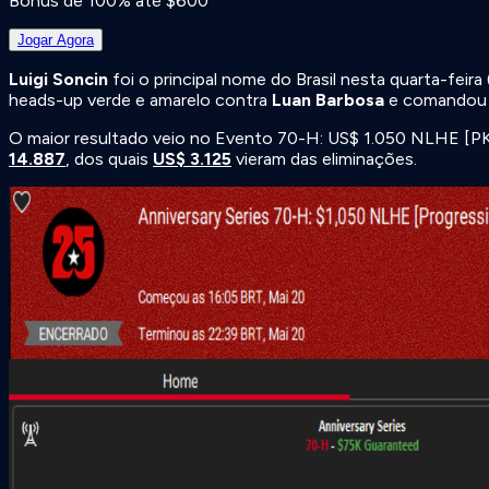
Bónus de 100% até $600
Jogar
Agora
Luigi Soncin
foi o principal nome do Brasil n
est
a quarta-feira
heads-up verde e amarelo contra
Luan Barbosa
e comandou 
O maior resultado veio no
Evento
70-H
:
US$ 1.050 NLHE [P
14.887
, dos quais
US$ 3.125
vieram das eliminações.