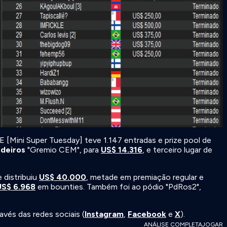
[Mini Super Tuesday] teve 1.147 entradas e prize pool de
edeiros
"Gremio CEM"
,
p
ara
US$ 14.316
, e terceiro lugar de
e distribuiu
US$ 40.000
, metade em premiação regular e
US$ 6.968
em bounties. Também foi ao pódio
"PdRos2"
,
vés das redes sociais (
Instagram
,
Facebook
e
X
).
ANÁLISE COMPLETA
JOGAR