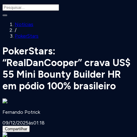
Notícias
/
PokerStars
PokerStars:
“RealDanCooper” crava US$
55 Mini Bounty Builder HR
em pódio 100% brasileiro
Fernando Potrick
09/12/2025
às
01:18
Compartilhar