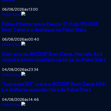
06/08/2026
às
13:00
PokerStars
Felipe Infante vence Evento 17-H do WCOOP
Boot Camp e é destaque no PokerStars
06/08/2026
às
00:40
PokerStars
Com vice no WCOOP Boot Camp, Marcelo Aziz
registra ótimo resultado na terça do PokerStars
04/08/2026
às
23:34
PokerStars
“Luis poke187” crava o WCOOP Boot Camp #04-
L e brilha na segunda-feira do PokerStars
04/08/2026
às
14:46
PokerStars