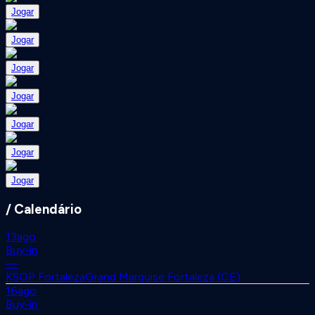
Jogar
Jogar
Jogar
Jogar
Jogar
Jogar
Jogar
/ Calendário
13
ago
Buy-in
—
KSOP Fortaleza
Grand Marquise Fortaleza (CE)
16
ago
Buy-in