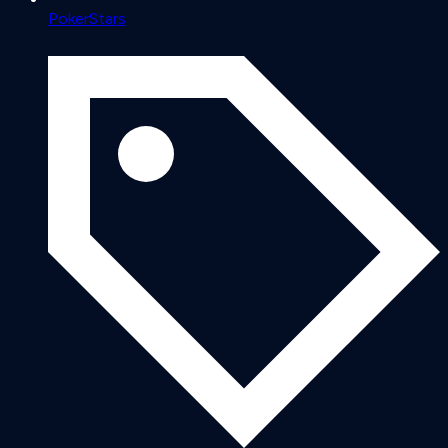
PokerStars