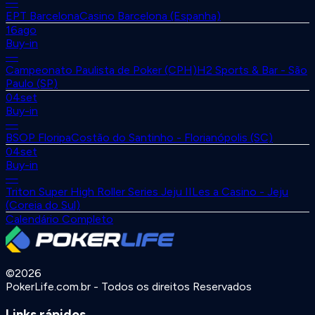
—
EPT Barcelona
Casino Barcelona (Espanha)
16
ago
Buy-in
—
Campeonato Paulista de Poker (CPH)
H2 Sports & Bar - São
Paulo (SP)
04
set
Buy-in
—
BSOP Floripa
Costão do Santinho - Florianópolis (SC)
04
set
Buy-in
—
Triton Super High Roller Series Jeju II
Les a Casino - Jeju
(Coreia do Sul)
Calendário Completo
©
2026
PokerLife.com.br - Todos os direitos Reservados
Links rápidos