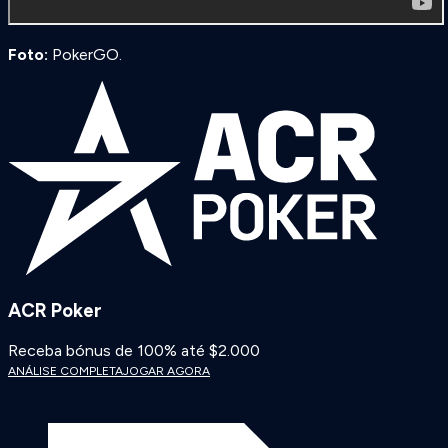
Foto:
PokerGO.
ACR Poker
Receba bónus de 100% até $2.000
ANÁLISE COMPLETA
JOGAR AGORA