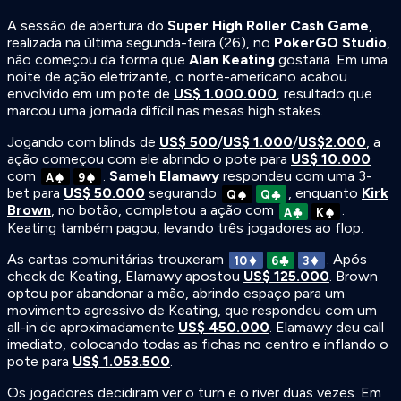
A sessão de abertura do
Super High Roller Cash Game
,
realizada na última segunda-feira (26), no
PokerGO
Studio
,
não começou da forma que
Alan Keating
gostaria. Em uma
noite de ação eletrizante, o norte-americano acabou
envolvido em um pote de
US$ 1.000.000
, resultado que
marcou uma jornada difícil nas mesas high stakes.
Jogando com blinds de
US$ 500
/
US$ 1.000
/
US$2.000
, a
ação começou com ele abrindo o pote para
US$ 10.000
com
.
Sameh Elamawy
respondeu com uma 3-
A
9
bet para
US$ 50.000
segurando
, enquanto
Kirk
Q
Q
Brown
, no botão, completou a ação com
.
A
K
Keating também pagou, levando três jogadores ao flop.
As cartas comunitárias trouxeram
. Após
10
6
3
check de Keating, Elamawy apostou
US$ 125.000
. Brown
optou por abandonar a mão, abrindo espaço para um
movimento agressivo de Keating, que respondeu com um
all-in de aproximadamente
US$ 450.000
. Elamawy deu call
imediato, colocando todas as fichas no centro e inflando o
pote para
US$ 1.053.500
.
Os jogadores decidiram ver o turn e o river duas vezes. Em