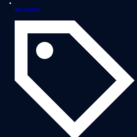
alan keating