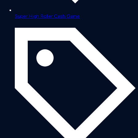
Super High Roller Cash Game