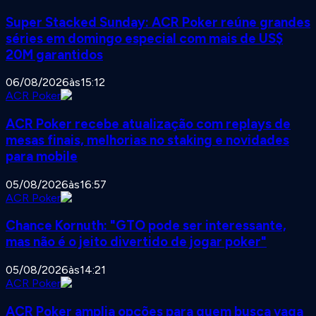
Super Stacked Sunday: ACR Poker reúne grandes
séries em domingo especial com mais de US$
20M garantidos
06/08/2026
às
15:12
ACR Poker
ACR Poker recebe atualização com replays de
mesas finais, melhorias no staking e novidades
para mobile
05/08/2026
às
16:57
ACR Poker
Chance Kornuth: "GTO pode ser interessante,
mas não é o jeito divertido de jogar poker"
05/08/2026
às
14:21
ACR Poker
ACR Poker amplia opções para quem busca vaga