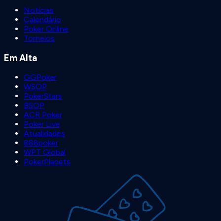
Notícias
Calendário
Poker Online
Torneios
Em Alta
GGPoker
WSOP
PokerStars
BSOP
ACR Poker
Poker Live
Atualidades
888poker
WPT Global
PokerPlanets