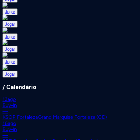
Jogar
Jogar
Jogar
Jogar
Jogar
Jogar
/ Calendário
13
ago
Buy-in
—
KSOP Fortaleza
Grand Marquise Fortaleza (CE)
16
ago
Buy-in
—