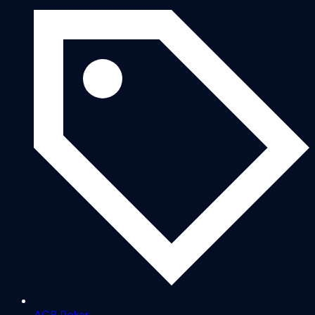
ACR Poker