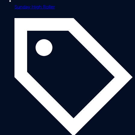
Sunday High Roller