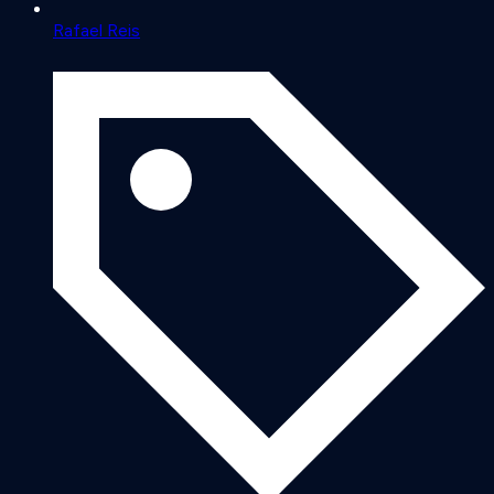
Rafael Reis