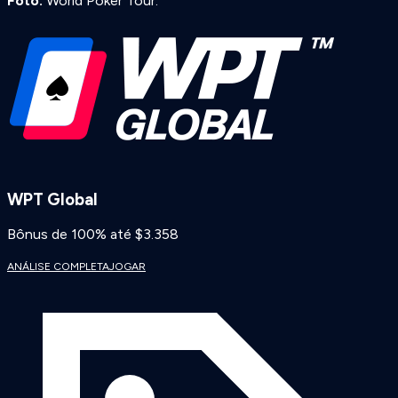
Foto:
World Poker Tour.
WPT Global
Bônus de 100% até $3.358
ANÁLISE COMPLETA
JOGAR