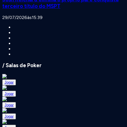
terceiro título do MSPT
29/07/2026
às
15:39
/ Salas de Poker
Jogar
Jogar
Jogar
Jogar