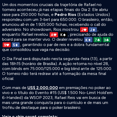
Um dos momentos cruciais da trajetória de Rafael no
torneio aconteceu já nas etapas finais do Dia 2. Ele abriu
raise para 250.000 fichas, e
Pedro Rios
(Estados Unidos)
respondeu com um 3-bet para 650.000. O brasileiro, então,
anunciou all-in de 1.925.000 fichas, recebendo o call do
adversário. No showdown, Rios mostrou
,
J
J
enquanto Rafael revelou
, precisando de ajuda do
A
K
board para se manter vivo. O dealer revelou
K
7
3
, garantindo o par de reis e a dobra fundamental
9
5
que consolidou sua vaga na decisão.
O Dia Final será disputado nesta segunda-feira (13), a partir
das 18h15 (horário de Brasília). A ação retorna no nível 28,
com blinds em 75.000/125.000 e big blind ante de 125.000.
O torneio não terá redraw até a formação da mesa final
oficial.
Com mais de
US$ 2.000.000
em premiações no poker ao
vivo e o título do Evento #15 (US$ 1.500 No-Limit Hold’em
6-Handed) da WSOP 2023, Rafael Reis vai em busca de
mais uma grande conquista para o currículo e de mais um
troféu de destaque para o poker brasileiro.
Veja o chip count completo: