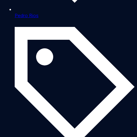
Pedro Rios