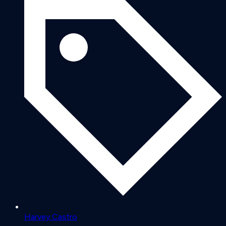
Harvey Castro