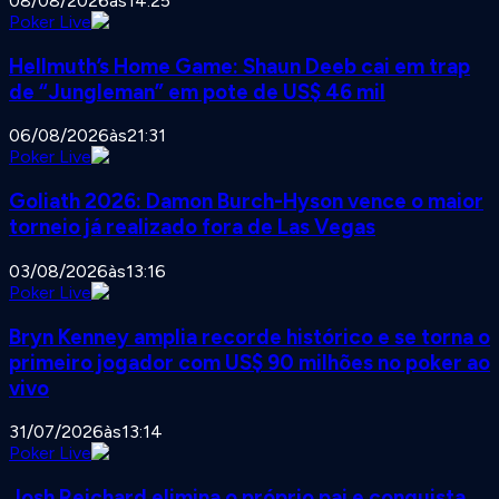
08/08/2026
às
14:25
Poker Live
Hellmuth’s Home Game: Shaun Deeb cai em trap
de “Jungleman” em pote de US$ 46 mil
06/08/2026
às
21:31
Poker Live
Goliath 2026: Damon Burch-Hyson vence o maior
torneio já realizado fora de Las Vegas
03/08/2026
às
13:16
Poker Live
Bryn Kenney amplia recorde histórico e se torna o
primeiro jogador com US$ 90 milhões no poker ao
vivo
31/07/2026
às
13:14
Poker Live
Josh Reichard elimina o próprio pai e conquista