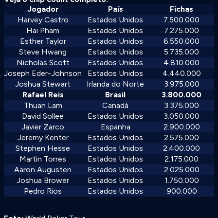
Jogador
País
Fichas
Harvey Castro
Estados Unidos
7.500.000
Hai Pham
Estados Unidos
7.275.000
Esther Taylor
Estados Unidos
6.550.000
Steve Hwang
Estados Unidos
5.735.000
Nicholas Scott
Estados Unidos
4.810.000
Joseph Eder-Johnson
Estados Unidos
4.440.000
Joshua Stewart
Irlanda do Norte
3.975.000
Rafael Reis
Brasil
3.800.000
Thuan Lam
Canadá
3.375.000
David Sollee
Estados Unidos
3.050.000
Javier Zarco
Espanha
2.900.000
Jeremy Kenter
Estados Unidos
2.575.000
Stephen Hesse
Estados Unidos
2.400.000
Martin Torres
Estados Unidos
2.175.000
Aaron Augusten
Estados Unidos
2.025.000
Joshua Brower
Estados Unidos
1.750.000
Pedro Rios
Estados Unidos
900.000