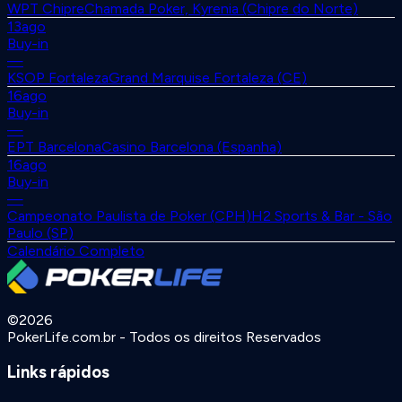
WPT Chipre
Chamada Poker, Kyrenia (Chipre do Norte)
13
ago
Buy-in
—
KSOP Fortaleza
Grand Marquise Fortaleza (CE)
16
ago
Buy-in
—
EPT Barcelona
Casino Barcelona (Espanha)
16
ago
Buy-in
—
Campeonato Paulista de Poker (CPH)
H2 Sports & Bar - São
Paulo (SP)
Calendário Completo
©
2026
PokerLife.com.br - Todos os direitos Reservados
Links rápidos