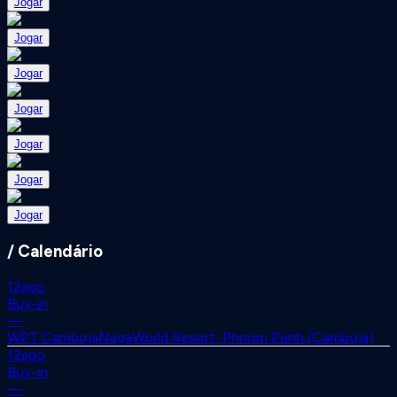
Jogar
Jogar
Jogar
Jogar
Jogar
Jogar
Jogar
/ Calendário
12
ago
Buy-in
—
WPT Camboja
NagaWorld Resort, Phnom Penh (Camboja)
12
ago
Buy-in
—