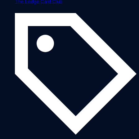
The Lodge Card Club