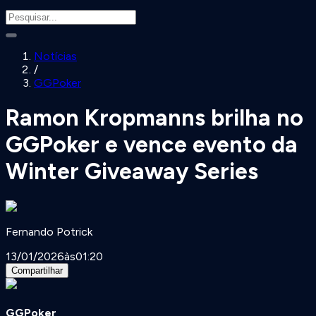
Notícias
/
GGPoker
Ramon Kropmanns brilha no
GGPoker e vence evento da
Winter Giveaway Series
Fernando Potrick
13/01/2026
às
01:20
Compartilhar
GGPoker