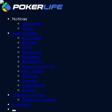
Notícias
Destaques
Vídeos
Salas de Poker
ACR Poker
BCPoker
bet7k
PokerStars
888poker
Brazino777
Esportes da Sorte
WPT Global
GGPoker
Superbet
PokerPlanets
Alfa.bet
Cobertura ao Vivo
Galeria de Imagens
Calendário