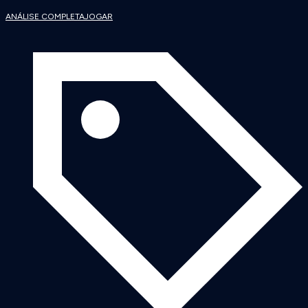
ANÁLISE COMPLETA
JOGAR