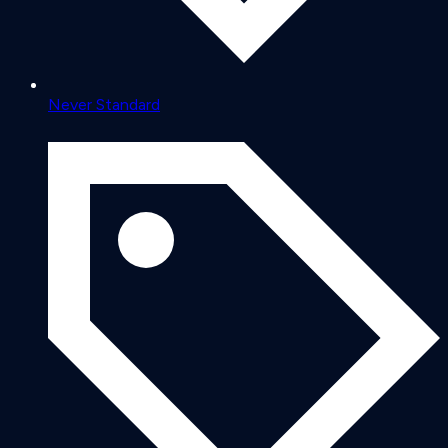
Never Standard