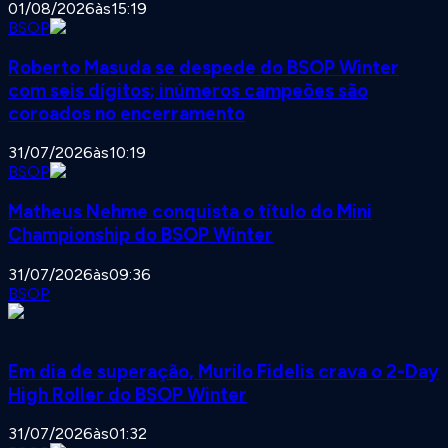
01/08/2026
às
15:19
BSOP
Roberto Masuda se despede do BSOP Winter
com seis dígitos; inúmeros campeões são
coroados no encerramento
31/07/2026
às
10:19
BSOP
Matheus Nehme conquista o título do Mini
Championship do BSOP Winter
31/07/2026
às
09:36
BSOP
Em dia de superação, Murilo Fidelis crava o 2-Day
High Roller do BSOP Winter
31/07/2026
às
01:32