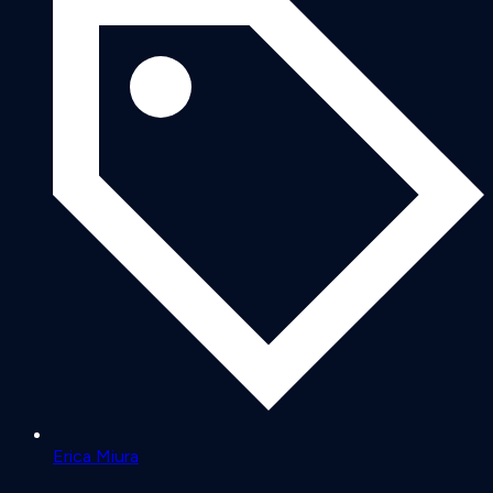
Erica Miura