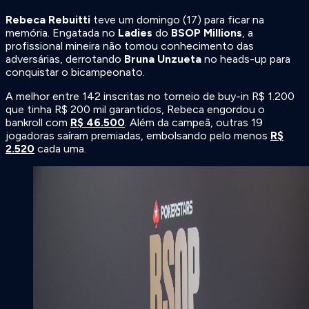
Rebeca
Rebuitti
teve um domingo (17) para ficar na
memória. Engatada no
Ladies
do
BSOP
Millions
, a
profissional mineira não tomou conhecimento das
adversárias, derrotando
Bruna
Unzueta
no
heads
-up
para
conquistar o bicampeonato.
A melhor entre 142 inscritas no torneio de
buy
-in R$ 1.200
que tinha R$ 200 mil garantidos, Rebeca engordou o
bankroll
com
R$
46.500
. Além da campeã, outras 19
jogadoras saíram premiadas, embolsando pelo menos
R$
2.520
cada uma.