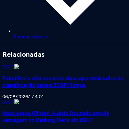
Fernanda Moraes
Relacionadas
BSOP
PokerStars oferece mais duas oportunidades de
classificação para o BSOP Floripa
06/08/2026
às
14:01
BSOP
Após etapa Winter, Aloisio Dourado amplia
vantagem no Ranking Geral do BSOP