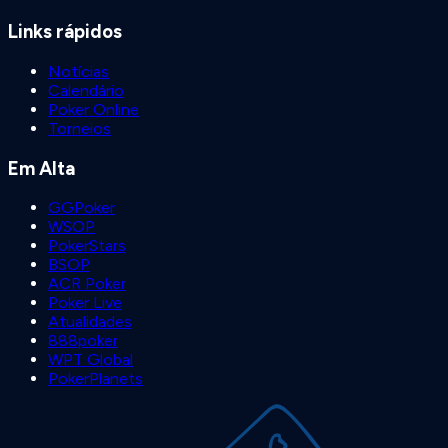
Links rápidos
Notícias
Calendário
Poker Online
Torneios
Em Alta
GGPoker
WSOP
PokerStars
BSOP
ACR Poker
Poker Live
Atualidades
888poker
WPT Global
PokerPlanets