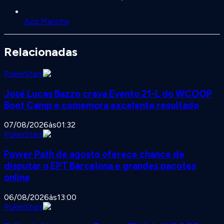
Aziz.Mancha
Relacionadas
PokerStars
José Lucas Bazzo crava Evento 21-L do WCOOP
Boot Camp e comemora excelente resultado
07/08/2026
às
01:32
PokerStars
Power Path de agosto oferece chance de
disputar o EPT Barcelona e grandes pacotes
online
06/08/2026
às
13:00
PokerStars