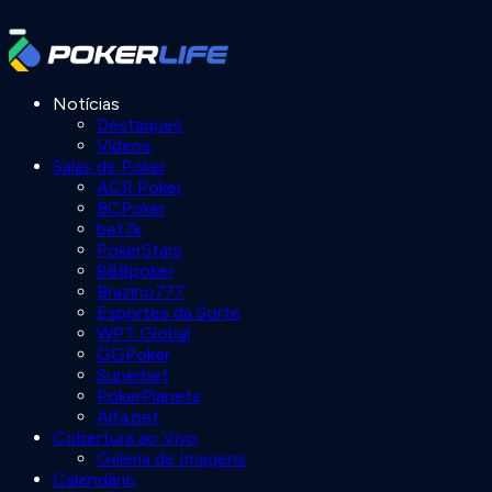
Notícias
Destaques
Vídeos
Salas de Poker
ACR Poker
BCPoker
bet7k
PokerStars
888poker
Brazino777
Esportes da Sorte
WPT Global
GGPoker
Superbet
PokerPlanets
Alfa.bet
Cobertura ao Vivo
Galeria de Imagens
Calendário