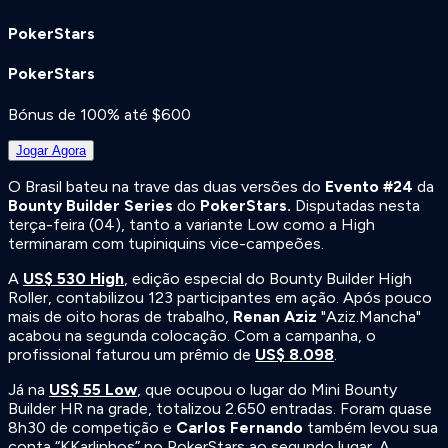
PokerStars
PokerStars
Bónus de 100% até $600
Jogar
Agora
O Brasil bateu na trave das duas versões do
Evento #24
da
Bounty Builder Series
do
PokerStars.
Disputadas nesta
terça-feira (04), tanto a variante Low como a High
terminaram com tupiniquins vice-campeões.
A
US$ 530 High
, edição especial do Bounty Builder High
Roller, contabilizou 123 participantes em ação. Após pouco
mais de oito horas de trabalho,
Renan Aziz
"Aziz.Mancha"
acabou na segunda colocação. Com a campanha, o
profissional faturou um prêmio de
US$ 8.098
.
Já na
US$ 55 Low
, que ocupou o lugar do Mini Bounty
Builder HR na grade, totalizou 2.650 entradas. Foram quase
8h30 de competição e
Carlos Fernando
também levou sua
conta
“KKarlinhos”
no
PokerStars
ao segundo lugar. A