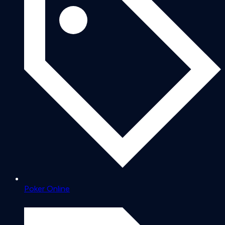
Poker Online