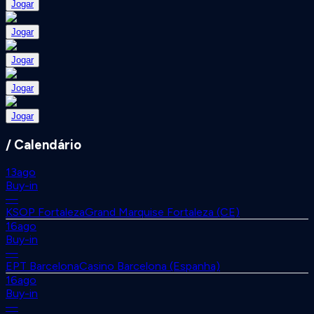
Jogar
Jogar
Jogar
Jogar
Jogar
/ Calendário
13
ago
Buy-in
—
KSOP Fortaleza
Grand Marquise Fortaleza (CE)
16
ago
Buy-in
—
EPT Barcelona
Casino Barcelona (Espanha)
16
ago
Buy-in
—