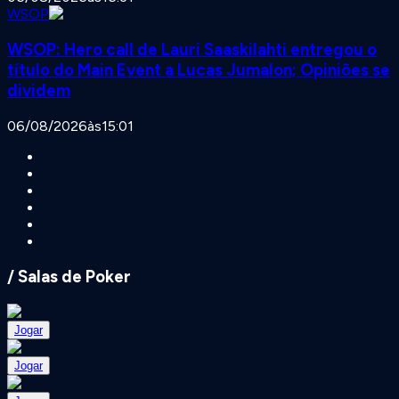
WSOP
WSOP: Hero call de Lauri Saaskilahti entregou o
título do Main Event a Lucas Jumalon; Opiniões se
dividem
06/08/2026
às
15:01
/ Salas de Poker
Jogar
Jogar