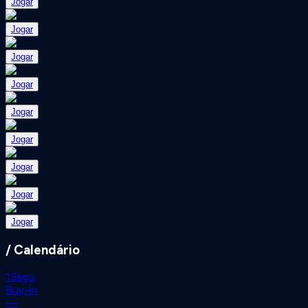
Jogar
Jogar
Jogar
Jogar
Jogar
Jogar
Jogar
Jogar
Jogar
/ Calendário
13
ago
Buy-in
—