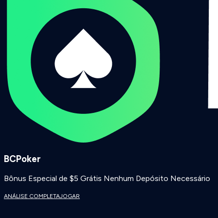
BCPoker
Bônus Especial de $5 Grátis Nenhum Depósito Necessário
ANÁLISE COMPLETA
JOGAR