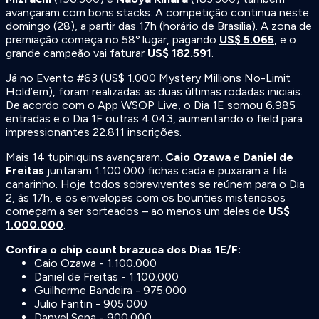
avançaram com bons stacks. A competição continua neste
domingo (28), a partir das 17h (horário de Brasília). A zona de
premiação começa no 58º lugar, pagando
US$ 5.065
, e o
grande campeão vai faturar
US$ 182.591
.
Já no Evento #63 (US$ 1.000 Mystery Millions No-Limit
Hold’em), foram realizadas as duas últimas rodadas iniciais.
De acordo com o App WSOP Live, o Dia 1E somou 6.985
entradas e o Dia 1F outras 4.043, aumentando o field para
impressionantes 22.811 inscrições.
Mais 14 tupiniquins avançaram.
Caio Ozawa
e
Daniel de
Freitas
juntaram 1.100.000 fichas cada e puxaram a fila
canarinho. Hoje todos sobreviventes se reúnem para o Dia
2, às 17h, e os envelopes com os bounties misteriosos
começam a ser sorteados – ao menos um deles de
US$
1.000.000
.
Confira o chip count brazuca dos Dias 1E/F:
Caio Ozawa - 1.100.000
Daniel de Freitas - 1.100.000
Guilherme Bandeira - 975.000
Julio Fantin - 905.000
Danyel Sena - 900.000