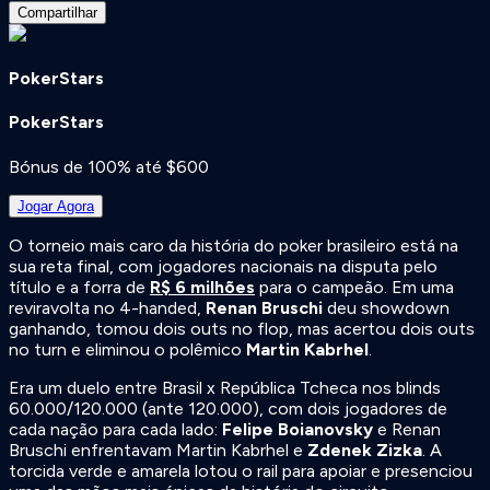
Compartilhar
PokerStars
PokerStars
Bónus de 100% até $600
Jogar
Agora
O torneio mais caro da história do poker brasileiro está na
sua reta final, com jogadores nacionais na disputa pelo
título e a forra de
R$ 6 milhões
para o campeão. Em uma
reviravolta no 4-handed,
Renan Bruschi
deu showdown
ganhando, tomou dois outs no flop, mas acertou dois outs
no turn e eliminou o polêmico
Martin Kabrhel
.
Era um duelo entre Brasil x República Tcheca nos blinds
60.000/120.000 (ante 120.000), com dois jogadores de
cada nação para cada lado:
Felipe Boianovsky
e Renan
Bruschi enfrentavam Martin Kabrhel e
Zdenek Zizka
. A
torcida verde e amarela lotou o rail para apoiar e presenciou