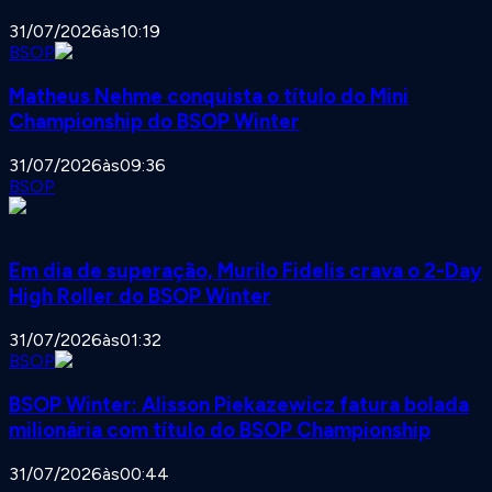
31/07/2026
às
10:19
BSOP
Matheus Nehme conquista o título do Mini
Championship do BSOP Winter
31/07/2026
às
09:36
BSOP
Em dia de superação, Murilo Fidelis crava o 2-Day
High Roller do BSOP Winter
31/07/2026
às
01:32
BSOP
BSOP Winter: Alisson Piekazewicz fatura bolada
milionária com título do BSOP Championship
31/07/2026
às
00:44