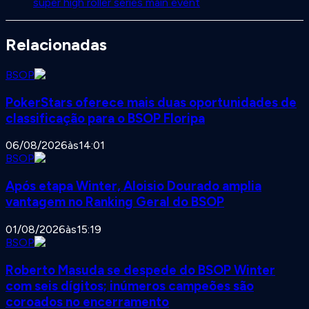
super high roller series main event
Relacionadas
BSOP
PokerStars oferece mais duas oportunidades de
classificação para o BSOP Floripa
06/08/2026
às
14:01
BSOP
Após etapa Winter, Aloisio Dourado amplia
vantagem no Ranking Geral do BSOP
01/08/2026
às
15:19
BSOP
Roberto Masuda se despede do BSOP Winter
com seis dígitos; inúmeros campeões são
coroados no encerramento