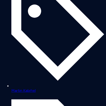
Martin Kabrhel