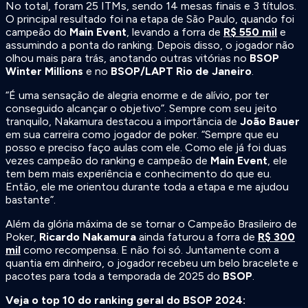
No total, foram 25 ITMs, sendo 14 mesas finais e 3 títulos.
O principal resultado foi na etapa de São Paulo, quando foi
campeão do
Main Event
, levando a forra de
R$ 550 mil
e
assumindo a ponta do ranking. Depois disso, o jogador não
olhou mais para trás, anotando outras vitórias no
BSOP
Winter Millions
e no
BSOP/LAPT Rio de Janeiro
.
“É uma sensação de alegria enorme e de alívio, por ter
conseguido alcançar o objetivo”. Sempre com seu jeito
tranquilo, Nakamura destacou a importância de
João Bauer
em sua carreira como jogador de poker. “Sempre que eu
posso e preciso faço aulas com ele. Como ele já foi duas
vezes campeão do ranking e campeão de
Main Event
, ele
tem bem mais experiência e conhecimento do que eu.
Então, ele me orientou durante toda a etapa e me ajudou
bastante”.
Além da glória máxima de se tornar o Campeão Brasileiro de
Poker,
Ricardo Nakamura
ainda faturou a forra de
R$ 300
mil
como recompensa. E não foi só. Juntamente com a
quantia em dinheiro, o jogador recebeu um belo bracelete e
pacotes para toda a temporada de 2025 do
BSOP
.
Veja o top 10 do ranking geral do BSOP 2024: