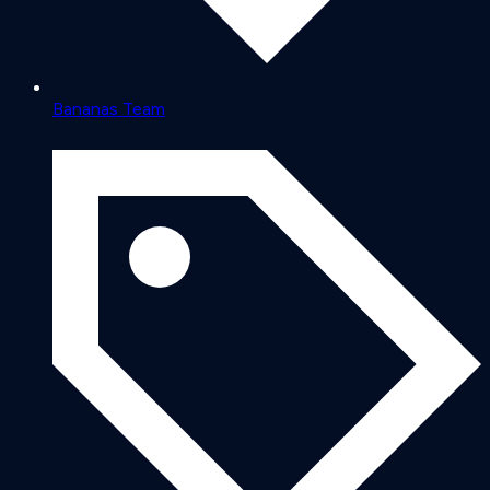
Bananas Team