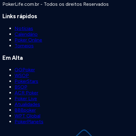
PokerLife.com.br - Todos os direitos Reservados
Links rápidos
Notícias
Calendário
Poker Online
Torneios
Em Alta
GGPoker
WSOP
PokerStars
BSOP
ACR Poker
Poker Live
Atualidades
888poker
WPT Global
PokerPlanets