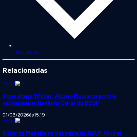
João Bauer
Relacionadas
BSOP
Após etapa Winter, Aloisio Dourado amplia
vantagem no Ranking Geral do BSOP
01/08/2026
às
15:19
BSOP
Roberto Masuda se despede do BSOP Winter