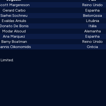
Scott Margereson
Reino Unido
Gerard Carbo
Espanha
Siarhei Sochneu
Bielorrússia
Evaldas Aniulis
Lituânia
Donato De Bonis
Itália
Modar Alsoud
Alemanha
Ana Marquez
Espanha
Barny Boatman
Reino Unido
oannis Oikonomidis
Grécia
 Limited.