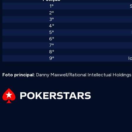
1º
2º
3º
4º
5º
6º
7º
8º
9º
I
Foto principal:
Danny Maxwell/Rational Intellectual Holdings