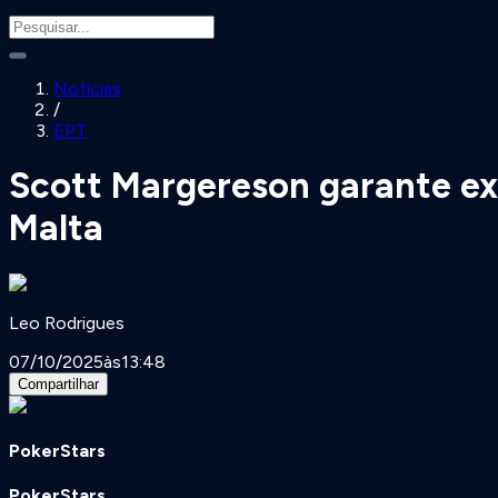
Notícias
/
EPT
Scott Margereson garante ex
Malta
Leo Rodrigues
07/10/2025
às
13:48
Compartilhar
PokerStars
PokerStars