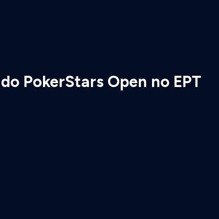
 do PokerStars Open no EPT