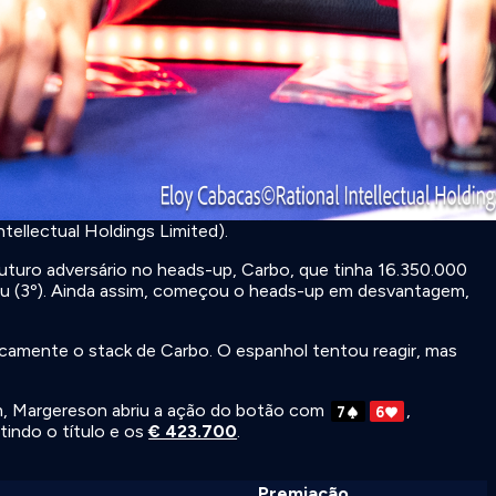
ntellectual Holdings Limited
).
uturo adversário no
heads-up
,
Carbo
, que tinha 16.350.000
u
(3º). Ainda assim, começou o
heads-up
em desvantagem,
sticamente o
stack
de
Carbo
. O espanhol tentou reagir, mas
m,
Margereson
abriu a ação do botão com
,
7
6
ntindo o título e os
€ 423.700
.
Premiação