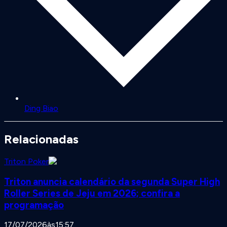
Ding Biao
Relacionadas
Triton Poker
Triton anuncia calendário da segunda Super High
Roller Series de Jeju em 2026; confira a
programação
17/07/2026
às
15:57