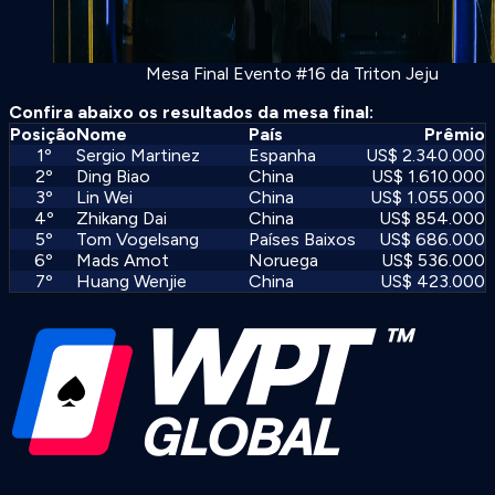
Mesa Final Evento #16 da Triton Jeju
Confira abaixo os resultados da mesa final:
Posição
Nome
País
Prêmio
1º
Sergio Martinez
Espanha
US$ 2.340.000
2º
Ding Biao
China
US$ 1.610.000
3º
Lin Wei
China
US$ 1.055.000
4º
Zhikang Dai
China
US$ 854.000
5º
Tom Vogelsang
Países Baixos
US$ 686.000
6º
Mads Amot
Noruega
US$ 536.000
7º
Huang Wenjie
China
US$ 423.000