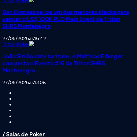
Triton Poker
Dan Dvoress sai de um dos menores stacks para
vencer o US$ 100K PLO Main Event da Triton
SHRS Montenegro
27/05/2026
às
16:42
Triton Poker
João Simão bate na trave, e Matthias Eibinger
conquista o Evento #16 da Triton SHRS
Montenegro
27/05/2026
às
13:08
/ Salas de Poker