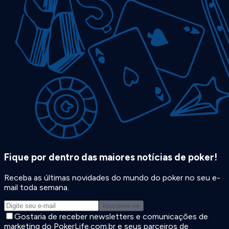
Fique por dentro das maiores notícias de poker!
Receba as últimas novidades do mundo do poker no seu e-
mail toda semana.
Inscrever-se
Gostaria de receber newsletters e comunicações de
marketing do PokerLife.com.br e seus parceiros de