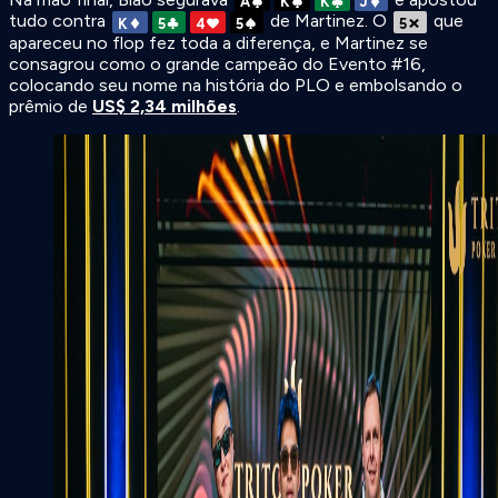
A
K
K
J
tudo contra
de Martinez. O
que
K
5
4
5
5
apareceu no flop fez toda a diferença, e Martinez se
consagrou como o grande campeão do Evento #16,
colocando seu nome na história do PLO e embolsando o
prêmio de
US$ 2,34 milhões
.