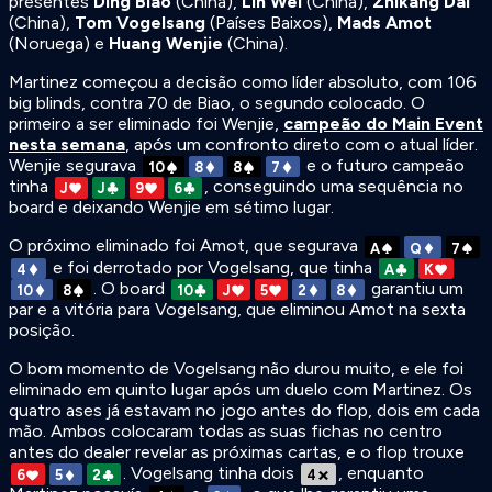
presentes
Ding Biao
(China),
Lin Wei
(China),
Zhikang Dai
(China),
Tom Vogelsang
(Países Baixos),
Mads Amot
(Noruega) e
Huang Wenjie
(China).
Martinez começou a decisão como líder absoluto, com 106
big blinds, contra 70 de Biao, o segundo colocado. O
primeiro a ser eliminado foi Wenjie,
campeão do Main Event
nesta semana
, após um confronto direto com o atual líder.
Wenjie segurava
e o futuro campeão
10
8
8
7
tinha
, conseguindo uma sequência no
J
J
9
6
board e deixando Wenjie em sétimo lugar.
O próximo eliminado foi Amot, que segurava
A
Q
7
e foi derrotado por Vogelsang, que tinha
4
A
K
. O board
garantiu um
10
8
10
J
5
2
8
par e a vitória para Vogelsang, que eliminou Amot na sexta
posição.
O bom momento de Vogelsang não durou muito, e ele foi
eliminado em quinto lugar após um duelo com Martinez. Os
quatro ases já estavam no jogo antes do flop, dois em cada
mão. Ambos colocaram todas as suas fichas no centro
antes do dealer revelar as próximas cartas, e o flop trouxe
. Vogelsang tinha dois
, enquanto
6
5
2
4