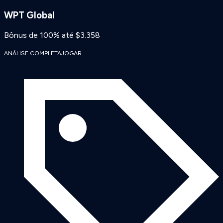
WPT Global
Bônus de 100% até $3.358
ANÁLISE COMPLETA
JOGAR