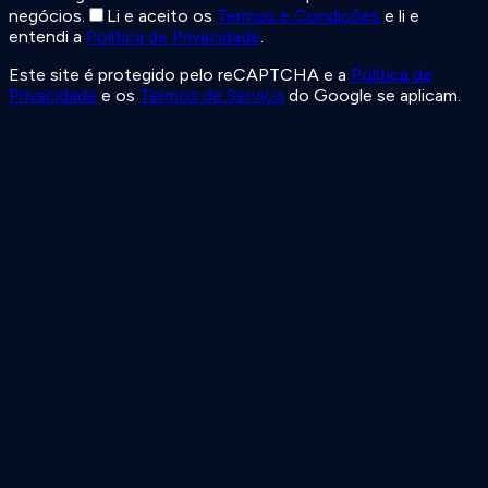
negócios.
Li e aceito os
Termos e Condições
e li e
entendi a
Política de Privacidade
.
Este site é protegido pelo reCAPTCHA e a
Política de
Privacidade
e os
Termos de Serviço
do Google se aplicam.