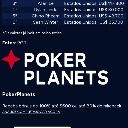
3º
Allan Le
Estados Unidos
US$ 117.800
4º
Dylan Linde
Estados Unidos
US$ 80.000
5º
Chino Rheem
Estados Unidos
US$ 48.700
6º
Sean Winter
Estados Unidos
US$ 35.700
*Os valores já incluem os bounties.
Fotos:
PGT.
PokerPlanets
Receba bónus de 100% até $600 ou até 80% de rakeback
ANÁLISE COMPLETA
JOGAR AGORA