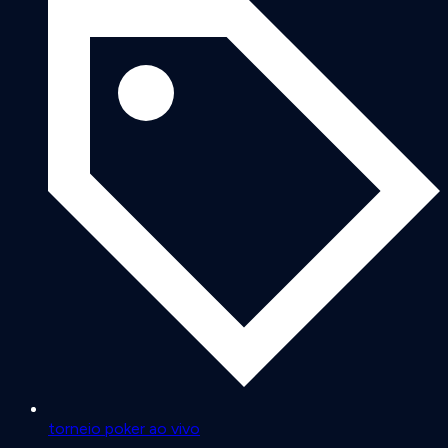
torneio poker ao vivo