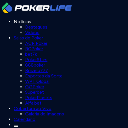
Notícias
Destaques
Vídeos
Salas de Poker
ACR Poker
BCPoker
bet7k
PokerStars
888poker
Brazino777
Esportes da Sorte
WPT Global
GGPoker
Superbet
PokerPlanets
Alfa.bet
Cobertura ao Vivo
Galeria de Imagens
Calendário