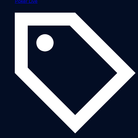
Poker Live