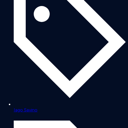
Iago Savino