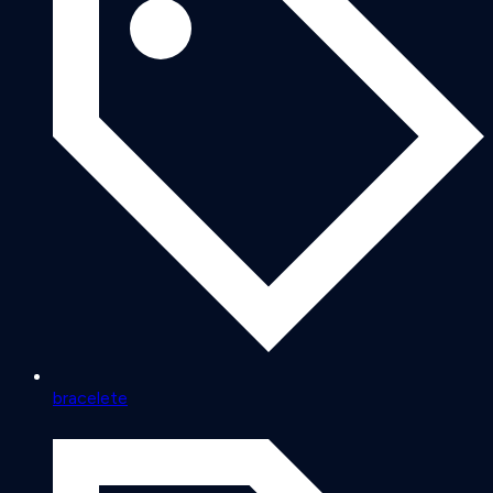
bracelete