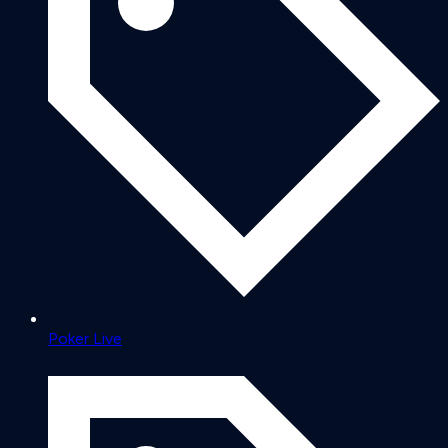
Poker Live