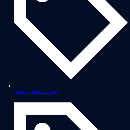
torneio poker ao vivo