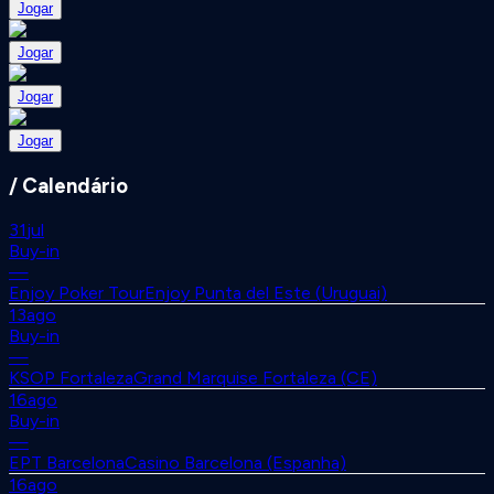
Jogar
Jogar
Jogar
Jogar
/ Calendário
31
jul
Buy-in
—
Enjoy Poker Tour
Enjoy Punta del Este (Uruguai)
13
ago
Buy-in
—
KSOP Fortaleza
Grand Marquise Fortaleza (CE)
16
ago
Buy-in
—
EPT Barcelona
Casino Barcelona (Espanha)
16
ago