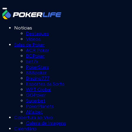
Notícias
Destaques
Vídeos
Salas de Poker
ACR Poker
BCPoker
bet7k
PokerStars
888poker
Brazino777
Esportes da Sorte
WPT Global
GGPoker
Superbet
PokerPlanets
Alfa.bet
Cobertura ao Vivo
Galeria de Imagens
Calendário