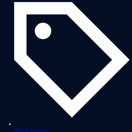
Werner Leschko