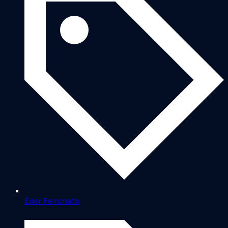
Éder Ferronato