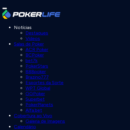
Notícias
Destaques
Vídeos
Salas de Poker
ACR Poker
BCPoker
bet7k
PokerStars
888poker
Brazino777
Esportes da Sorte
WPT Global
GGPoker
Superbet
PokerPlanets
Alfa.bet
Cobertura ao Vivo
Galeria de Imagens
Calendário