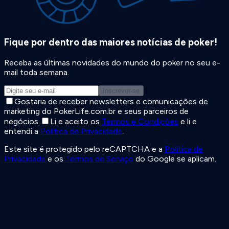
Fique por dentro das maiores notícias de poker!
Receba as últimas novidades do mundo do poker no seu e-
mail toda semana.
Inscrever-se
Gostaria de receber newsletters e comunicações de
marketing do PokerLife.com.br e seus parceiros de
negócios.
Li e aceito os
Termos e Condições
e li e
entendi a
Política de Privacidade
.
Este site é protegido pelo reCAPTCHA e a
Política de
Privacidade
e os
Termos de Serviço
do Google se aplicam.