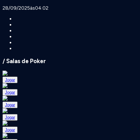
28/09/2025
às
04:02
/ Salas de Poker
Jogar
Jogar
Jogar
Jogar
Jogar