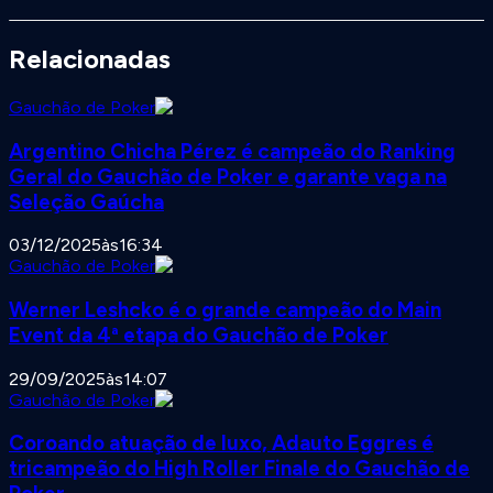
Relacionadas
Gauchão de Poker
Argentino Chicha Pérez é campeão do Ranking
Geral do Gauchão de Poker e garante vaga na
Seleção Gaúcha
03/12/2025
às
16:34
Gauchão de Poker
Werner Leshcko é o grande campeão do Main
Event da 4ª etapa do Gauchão de Poker
29/09/2025
às
14:07
Gauchão de Poker
Coroando atuação de luxo, Adauto Eggres é
tricampeão do High Roller Finale do Gauchão de