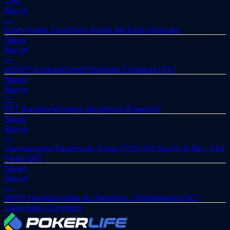
31
jul
Buy-in
—
Enjoy Poker Tour
Enjoy Punta del Este (Uruguai)
13
ago
Buy-in
—
KSOP Fortaleza
Grand Marquise Fortaleza (CE)
16
ago
Buy-in
—
EPT Barcelona
Casino Barcelona (Espanha)
16
ago
Buy-in
—
Campeonato Paulista de Poker (CPH)
H2 Sports & Bar - São
Paulo (SP)
04
set
Buy-in
—
BSOP Floripa
Costão do Santinho - Florianópolis (SC)
Calendário Completo