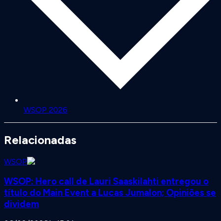
WSOP 2026
Relacionadas
WSOP
WSOP: Hero call de Lauri Saaskilahti entregou o
título do Main Event a Lucas Jumalon; Opiniões se
dividem