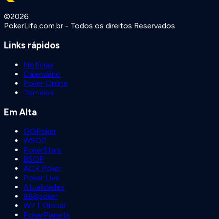
©
2026
PokerLife.com.br - Todos os direitos Reservados
Links rápidos
Notícias
Calendário
Poker Online
Torneios
Em Alta
GGPoker
WSOP
PokerStars
BSOP
ACR Poker
Poker Live
Atualidades
888poker
WPT Global
PokerPlanets