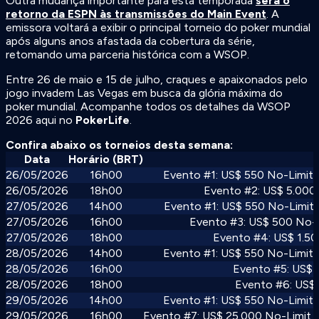
Outra mudança importante para esta temporada
será o
retorno da ESPN às transmissões do Main Event
. A
emissora voltará a exibir o principal torneio do poker mundial
após alguns anos afastada da cobertura da série,
retomando uma parceria histórica com a WSOP.
Entre 26 de maio e 15 de julho, craques e apaixonados pelo
jogo invadem Las Vegas em busca da glória máxima do
poker mundial. Acompanhe todos os detalhes da WSOP
2026 aqui no
PokerLife
.
Confira abaixo os torneios desta semana:
Data
Horário (BRT)
26/05/2026
16h00
Evento #1: US$ 550 No-Limit H
26/05/2026
18h00
Evento #2: US$ 5.000
27/05/2026
14h00
Evento #1: US$ 550 No-Limit H
27/05/2026
16h00
Evento #3: US$ 500 No-
27/05/2026
18h00
Evento #4: US$ 1.50
28/05/2026
14h00
Evento #1: US$ 550 No-Limit H
28/05/2026
16h00
Evento #5: US$ 
28/05/2026
18h00
Evento #6: US$ 
29/05/2026
14h00
Evento #1: US$ 550 No-Limit H
29/05/2026
16h00
Evento #7: US$ 25.000 No-Limit 