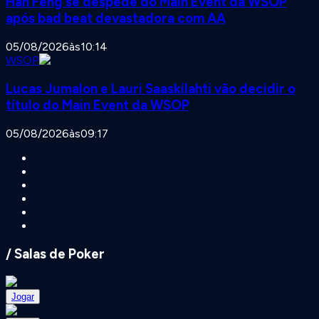
Han Feng se despede do Main Event da WSOP
após bad beat devastadora com AA
05/08/2026
às
10:14
WSOP
Lucas Jumalon e Lauri Saaskilahti vão decidir o
título do Main Event da WSOP
05/08/2026
às
09:17
/ Salas de Poker
Jogar