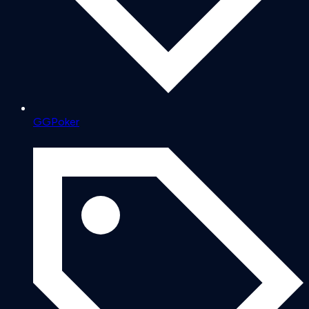
GGPoker