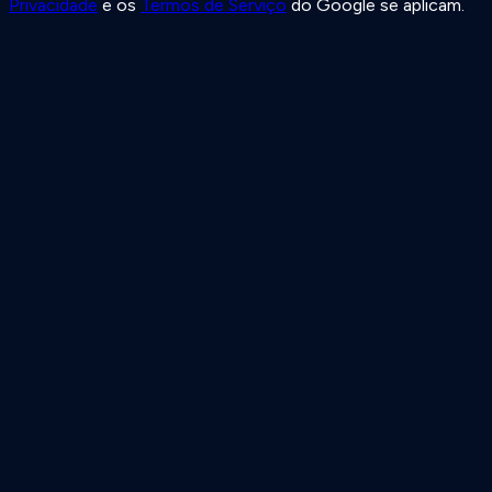
Privacidade
e os
Termos de Serviço
do Google se aplicam.