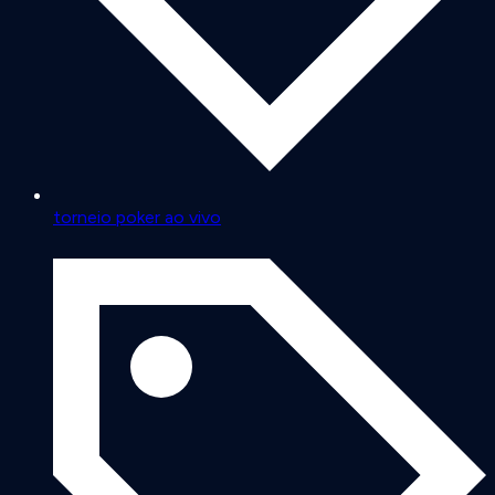
torneio poker ao vivo