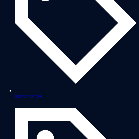
WSOP 2026