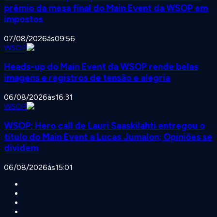
prêmio da mesa final do Main Event da WSOP em
impostos
07/08/2026
às
09:56
WSOP
Heads-up do Main Event da WSOP rende belas
imagens e registros de tensão e alegria
06/08/2026
às
16:31
WSOP
WSOP: Hero call de Lauri Saaskilahti entregou o
título do Main Event a Lucas Jumalon; Opiniões se
dividem
06/08/2026
às
15:01