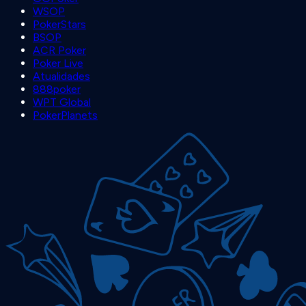
WSOP
PokerStars
BSOP
ACR Poker
Poker Live
Atualidades
888poker
WPT Global
PokerPlanets