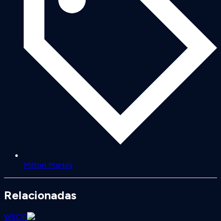
Milton Martini
Relacionadas
WSOP