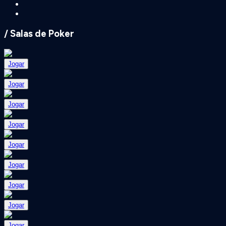
/ Salas de Poker
Jogar
Jogar
Jogar
Jogar
Jogar
Jogar
Jogar
Jogar
Jogar