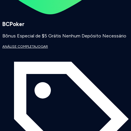
BCPoker
Bônus Especial de $5 Grátis Nenhum Depósito Necessário
ANÁLISE COMPLETA
JOGAR