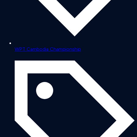
WPT Cambodia Championship