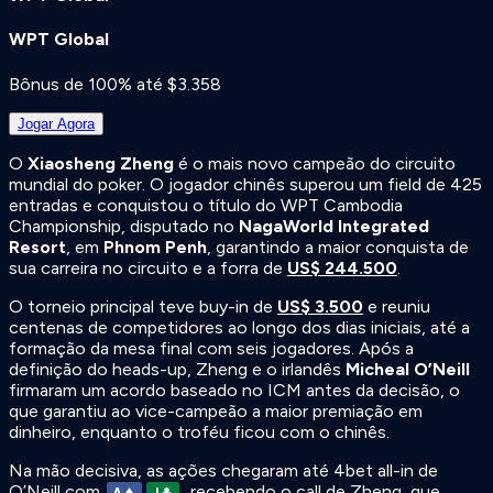
WPT Global
Bônus de 100% até $3.358
Jogar
Agora
O
Xiaosheng Zheng
é o mais novo campeão do circuito
mundial do poker. O jogador chinês superou um field de 425
entradas e conquistou o título do WPT Cambodia
Championship, disputado no
NagaWorld Integrated
Resort
, em
Phnom Penh
, garantindo a maior conquista de
sua carreira no circuito e a forra de
US$ 244.500
.
O torneio principal teve buy-in de
US$ 3.500
e reuniu
centenas de competidores ao longo dos dias iniciais, até a
formação da mesa final com seis jogadores. Após a
definição do heads-up, Zheng e o irlandês
Micheal O’Neill
firmaram um acordo baseado no ICM antes da decisão, o
que garantiu ao vice-campeão a maior premiação em
dinheiro, enquanto o troféu ficou com o chinês.
Na mão decisiva, as ações chegaram até 4bet all-in de
O’Neill com
, recebendo o call de Zheng, que