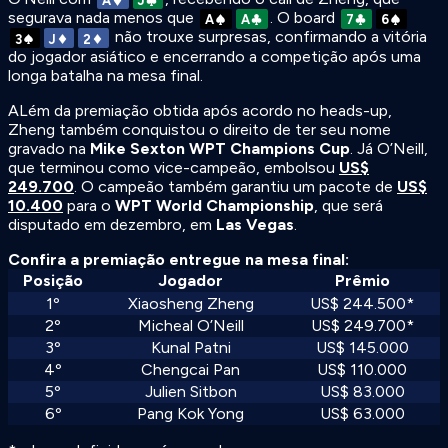
A
J
segurava nada menos que
. O board
A
A
7
6
não trouxe surpresas, confirmando a vitória
3
J
2
do jogador asiático e encerrando a competição após uma
longa batalha na mesa final.
ALém da premiação obtida após acordo no heads-up,
Zheng também conquistou o direito de ter seu nome
gravado na
Mike Sexton WPT Champions Cup
. Já O’Neill,
que terminou como vice-campeão, embolsou
US$
249.700
. O campeão também garantiu um pacote de
US$
10.400
para o
WPT World Championship
, que será
disputado em dezembro, em
Las Vegas
.
Confira a premiação entregue na mesa final:
Posição
Jogador
Prêmio
1º
Xiaosheng Zheng
US$ 244.500*
2º
Micheal O’Neill
US$ 249.700*
3º
Kunal Patni
US$ 145.000
4º
Chengcai Pan
US$ 110.000
5º
Julien Sitbon
US$ 83.000
6º
Pang Kok Yong
US$ 63.000