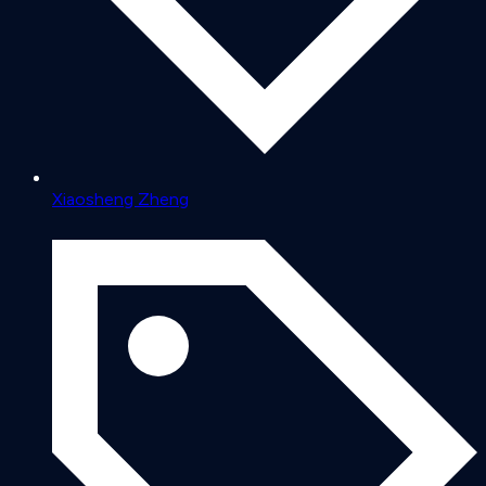
Xiaosheng Zheng