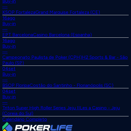
Buy-in
—
KSOP Fortaleza
Grand Marquise Fortaleza (CE)
16
ago
Buy-in
—
EPT Barcelona
Casino Barcelona (Espanha)
16
ago
Buy-in
—
Campeonato Paulista de Poker (CPH)
H2 Sports & Bar - São
Paulo (SP)
04
set
Buy-in
—
BSOP Floripa
Costão do Santinho - Florianópolis (SC)
04
set
Buy-in
—
Triton Super High Roller Series Jeju II
Les a Casino - Jeju
(Coreia do Sul)
Calendário Completo