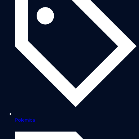
Polemica