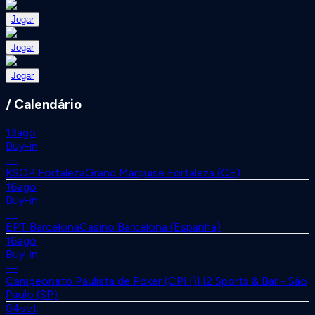
Jogar
Jogar
Jogar
/ Calendário
13
ago
Buy-in
—
KSOP Fortaleza
Grand Marquise Fortaleza (CE)
16
ago
Buy-in
—
EPT Barcelona
Casino Barcelona (Espanha)
16
ago
Buy-in
—
Campeonato Paulista de Poker (CPH)
H2 Sports & Bar - São
Paulo (SP)
04
set