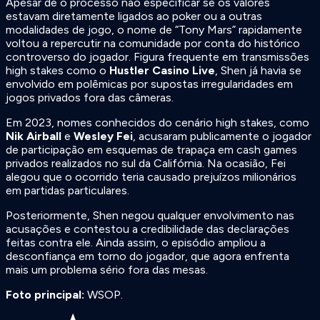
Apesar de o processo não especificar se os valores
estavam diretamente ligados ao poker ou a outras
modalidades de jogo, o nome de
“Tony Mars”
rapidamente
voltou a repercutir na comunidade por conta do histórico
controverso do jogador. Figura frequente em transmissões
high stakes como o
Hustler Casino Live
, Shen já havia se
envolvido em polêmicas por supostas irregularidades em
jogos privados fora das câmeras.
Em 2023, nomes conhecidos do cenário high stakes, como
Nik Airball
e
Wesley Fei
, acusaram publicamente o jogador
de participação em esquemas de trapaça em cash games
privados realizados no sul da Califórnia. Na ocasião, Fei
alegou que o ocorrido teria causado prejuízos milionários
em partidas particulares.
Posteriormente, Shen negou qualquer envolvimento nas
acusações e contestou a credibilidade das declarações
feitas contra ele. Ainda assim, o episódio ampliou a
desconfiança em torno do jogador, que agora enfrenta
mais um problema sério fora das mesas.
Foto principal:
WSOP.