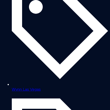
Wynn Las Vegas