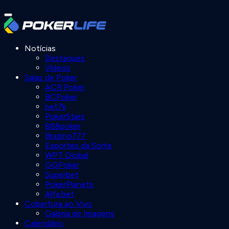
Notícias
Destaques
Vídeos
Salas de Poker
ACR Poker
BCPoker
bet7k
PokerStars
888poker
Brazino777
Esportes da Sorte
WPT Global
GGPoker
Superbet
PokerPlanets
Alfa.bet
Cobertura ao Vivo
Galeria de Imagens
Calendário