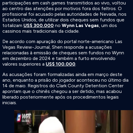
participações em cash games transmitidos ao vivo, voltou
ao centro das atenções por motivos fora dos feltros. O
profissional foi acusado pelas autoridades de Nevada, nos
Estados Unidos, de utilizar dois cheques sem fundos que
totalizam
US$ 300.000
no
Wynn Las Vegas
, um dos
cassinos mais tradicionais da cidade.
De acordo com apuração do portal norte-americano
Las
Vegas Review-Journal
, Shen responde a acusações
relacionadas à emissão de cheques sem fundos no Wynn
em dezembro de 2024 e também a furto envolvendo
valores superiores a
US$ 100.000
.
As acusações foram formalizadas ainda em março deste
ano, enquanto a prisão do jogador aconteceu no último dia
14 de maio. Registros do Clark County Detention Center
apontam que o chinês chegou a ser detido, mas acabou
liberado posteriormente após os procedimentos legais
iniciais.