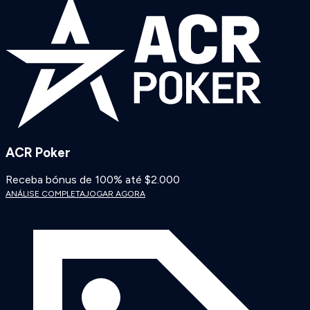
ACR Poker
Receba bónus de 100% até $2.000
ANÁLISE COMPLETA
JOGAR AGORA