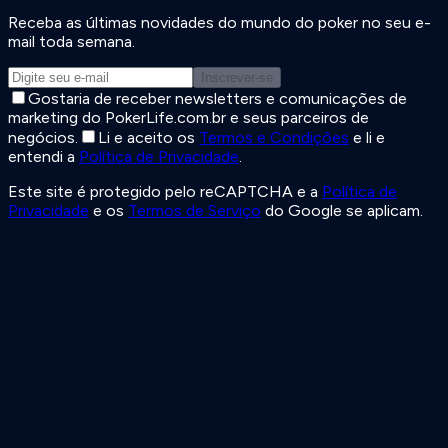
Receba as últimas novidades do mundo do poker no seu e-
mail toda semana.
Inscrever-se
Gostaria de receber newsletters e comunicações de
marketing do PokerLife.com.br e seus parceiros de
negócios.
Li e aceito os
Termos e Condições
e li e
entendi a
Política de Privacidade
.
Este site é protegido pelo reCAPTCHA e a
Política de
Privacidade
e os
Termos de Serviço
do Google se aplicam.