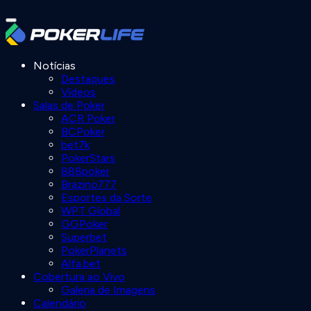
Notícias
Destaques
Vídeos
Salas de Poker
ACR Poker
BCPoker
bet7k
PokerStars
888poker
Brazino777
Esportes da Sorte
WPT Global
GGPoker
Superbet
PokerPlanets
Alfa.bet
Cobertura ao Vivo
Galeria de Imagens
Calendário