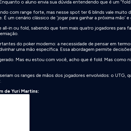
 Enquanto o aluno envia sua dúvida entendendo que é um
“fold
o com range forte, mas nesse spot ter 6 blinds vale muito di
 É um cenário clássico de ‘jogar para ganhar a próxima mão’ e 
e all-in ou fold, sabendo que tem mais quatro jogadores para f
remiação.
ortantes do poker moderno: a necessidade de pensar em termos
divinhar uma mão específica. Essa abordagem permite decisõe
xagerado. Mas eu estou com você, acho que é fold. Mas como n
seriam os ranges de mãos dos jogadores envolvidos: o UTG, que 
.
m de Yuri Martins: