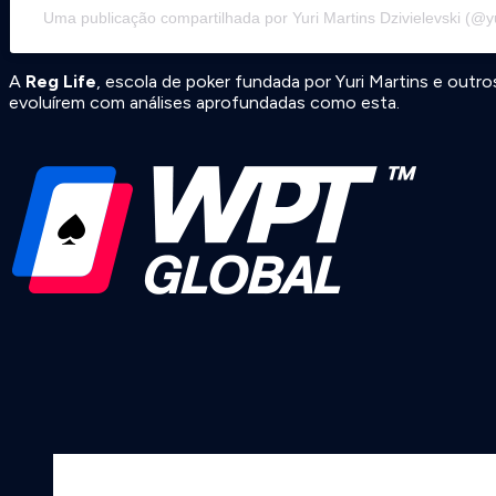
Uma publicação compartilhada por Yuri Martins Dzivielevski (@y
A
Reg Life
, escola de poker fundada por Yuri Martins e outr
evoluírem com análises aprofundadas como esta.