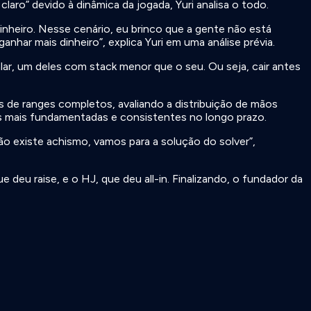
 claro”
devido à dinâmica da jogada, Yuri analisa o todo.
nheiro. Nesse cenário, eu brinco que a gente não está
ganhar mais dinheiro”
, explica Yuri em uma análise prévia.
alar, um deles com stack menor que o seu. Ou seja, cair antes
 de ranges completos, avaliando a distribuição de mãos
s mais fundamentadas e consistentes no longo prazo.
ão existe achismo, vamos para a solução do solver”
,
deu raise, e o HJ, que deu all-in. Finalizando, o fundador da