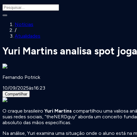
Notícias
/
Atualidades
Yuri Martins analisa spot jo
Fernando Potrick
10/09/2025
às
16:23
Compartilhar
O craque brasileiro
Yuri Martins
compartilhou uma valiosa aná
suas redes sociais,
“theNERDguy”
aborda um conceito fundam
absoluto das mãos específicas.
Na análise, Yuri examina uma situação onde o aluno está na