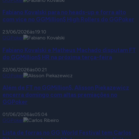
GGPoker
Fabiano Kovalski para no heads-up e forra alto
com vice no GGMillion$ High Rollers do GGPoker
23/06/2026
às
19:10
GGPoker
Fabiano Kovalski e Matheus Machado disputam FT
do GGMillion$ HR na próxima terça-feira
22/06/2026
às
00:21
GGPoker
Além de FT no GGMillion$, Alisson Piekazewicz
encerra domingo com altas premiações no
GGPoker
01/06/2026
às
05:04
GGPoker
Lista de forras no GG World Festival tem Carlos