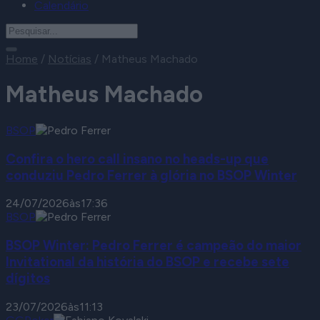
Calendário
Home
/
Notícias
/
Matheus Machado
Matheus Machado
BSOP
Confira o hero call insano no heads-up que
conduziu Pedro Ferrer à glória no BSOP Winter
24/07/2026
às
17:36
BSOP
BSOP Winter: Pedro Ferrer é campeão do maior
Invitational da história do BSOP e recebe sete
dígitos
23/07/2026
às
11:13