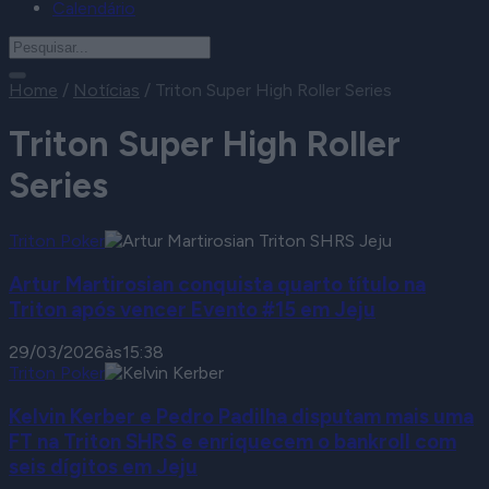
Calendário
Home
/
Notícias
/
Triton Super High Roller Series
Triton Super High Roller
Series
Triton Poker
Artur Martirosian conquista quarto título na
Triton após vencer Evento #15 em Jeju
29/03/2026
às
15:38
Triton Poker
Kelvin Kerber e Pedro Padilha disputam mais uma
FT na Triton SHRS e enriquecem o bankroll com
seis dígitos em Jeju