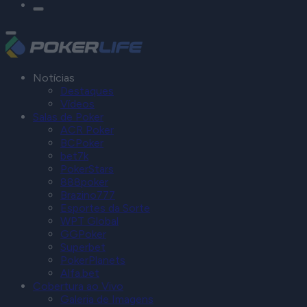
Notícias
Destaques
Vídeos
Salas de Poker
ACR Poker
BCPoker
bet7k
PokerStars
888poker
Brazino777
Esportes da Sorte
WPT Global
GGPoker
Superbet
PokerPlanets
Alfa.bet
Cobertura ao Vivo
Galeria de Imagens