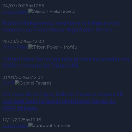
24/03/2026
às
17:55
Triton Poker
Alisson Piekazewicz leva forra milionária com
bounties na Triton Super High Roller Series
22/03/2026
às
12:03
Triton Poker
Triton Poker Series anuncia primeiras paradas em
2026 e retorno do Triton ONE
01/01/2026
às
12:04
BSOP
Em novo all-in triplo, Gabriel Tavares supera KK
com bad beat na Super High Roller Series do
BSOP Millions
17/11/2025
às
10:16
Triton Poker