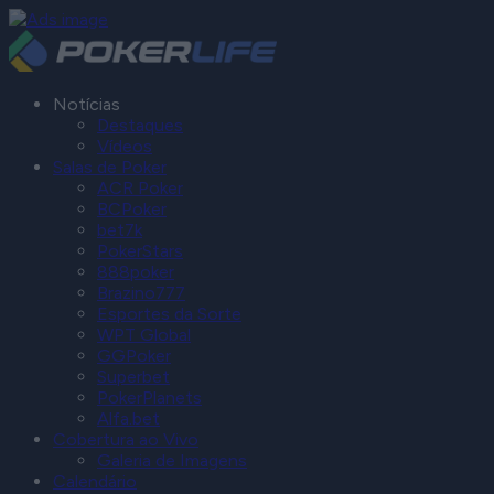
Notícias
Destaques
Vídeos
Salas de Poker
ACR Poker
BCPoker
bet7k
PokerStars
888poker
Brazino777
Esportes da Sorte
WPT Global
GGPoker
Superbet
PokerPlanets
Alfa.bet
Cobertura ao Vivo
Galeria de Imagens
Calendário