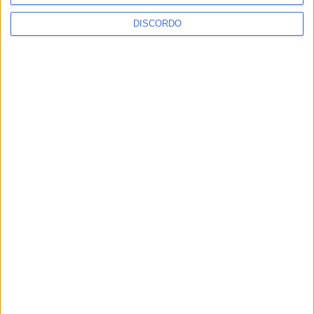
DISCORDO