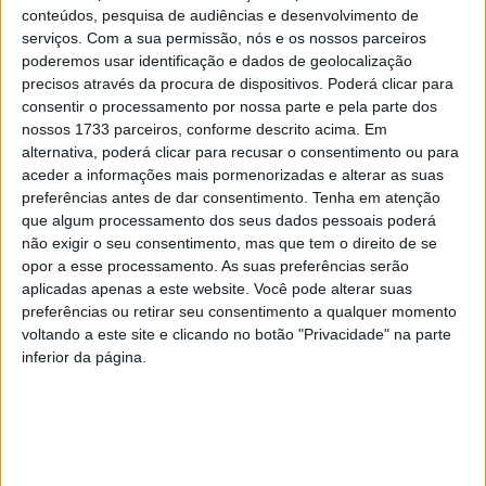
Ossi Ketola vence duelo de US$ 16 milhões contra
conteúdos, pesquisa de audiências e desenvolvimento de
Bjorn Li e volta a quebrar recorde do maior pote
serviços.
Com a sua permissão, nós e os nossos parceiros
televisionado
poderemos usar identificação e dados de geolocalização
precisos através da procura de dispositivos. Poderá clicar para
19/09/2025
às
15:42
consentir o processamento por nossa parte e pela parte dos
Triton Poker
nossos 1733 parceiros, conforme descrito acima. Em
alternativa, poderá clicar para recusar o consentimento ou para
Alisson Piekazewicz é o Brasil no Dia Final do Main
aceder a informações mais pormenorizadas e alterar as suas
Event da Triton Series Jeju
preferências antes de dar consentimento.
Tenha em atenção
que algum processamento dos seus dados pessoais poderá
17/09/2025
às
18:38
não exigir o seu consentimento, mas que tem o direito de se
Triton Poker
opor a esse processamento. As suas preferências serão
Aleksa Pavićević conquista segundo título da
aplicadas apenas a este website. Você pode alterar suas
preferências ou retirar seu consentimento a qualquer momento
Triton no Evento #8 da Super High Roller Series
voltando a este site e clicando no botão "Privacidade" na parte
inferior da página.
16/09/2025
às
18:21
Triton Poker
Kayhan Mokri embolsa incrível forra de sete
dígitos ao cravar o Evento #7 da Triton Super
High Roller Series