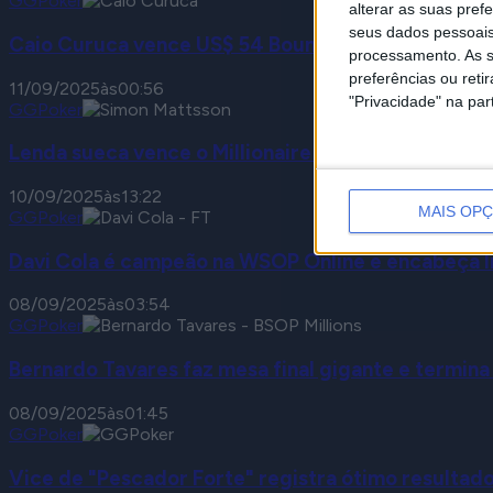
GGPoker
alterar as suas pref
seus dados pessoais
Caio Curuca vence US$ 54 Bounty Hunters Daily 
processamento. As s
preferências ou reti
11/09/2025
às
00:56
"Privacidade" na part
GGPoker
Lenda sueca vence o Millionaire Maker da WSOP On
10/09/2025
às
13:22
MAIS OP
GGPoker
Davi Cola é campeão na WSOP Online e encabeça li
08/09/2025
às
03:54
GGPoker
Bernardo Tavares faz mesa final gigante e termin
08/09/2025
às
01:45
GGPoker
Vice de "Pescador Forte" registra ótimo resultado