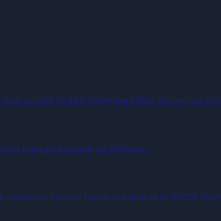
final do US$ 10.300 GGMillion$ High Rollers da WS
nters Daily Deepstack, no GGPoker
 encabeça lista de forras brasileiras na WSOP Onli