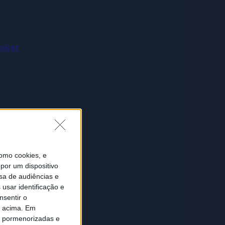
Poker
omo cookies, e
por um dispositivo
sa de audiências e
usar identificação e
nsentir o
o acima. Em
is pormenorizadas e