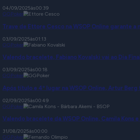
04/09/2025
às
00:39
GGPoker
Trave de Ettore Cesco na WSOP Online garante a m
03/09/2025
às
01:13
GGPoker
Valendo bracelete, Fabiano Kovalski vai ao Dia Fi
03/09/2025
às
00:18
GGPoker
Após título e 4º lugar na WSOP Online, Artur Be
02/09/2025
às
00:49
GGPoker
Valendo bracelete da WSOP Online, Camila Kons e
31/08/2025
às
00:00
GGPoker