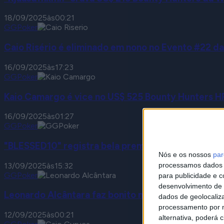
18/09/2025
às
00:21
GGPoker
Caio Risério é eliminado em nono no Evento #22 
16/09/2025
às
17:23
GGPoker
Kaio Camargo é vice no US$ 525 Bounty Hunters 
16/09/2025
às
01:27
GGPoker
"BLESSED10" registra bela premiação em sessão
Nós e os nossos
par
13/09/2025
às
15:32
processamos dados p
GGPoker
para publicidade e 
desenvolvimento de 
Leonardo Alcântara faz bonito na WSOP Online, cra
dados de geolocaliza
processamento por n
12/09/2025
às
00:21
alternativa, poderá