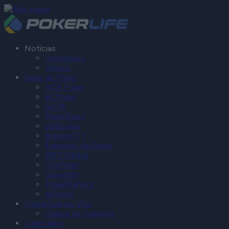
Notícias
Destaques
Vídeos
Salas de Poker
ACR Poker
BCPoker
bet7k
PokerStars
888poker
Brazino777
Esportes da Sorte
WPT Global
GGPoker
Superbet
PokerPlanets
Alfa.bet
Cobertura ao Vivo
Galeria de Imagens
Calendário