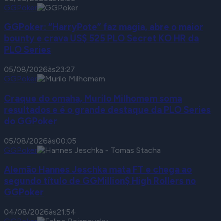
GGPoker
GGPoker: “HarryPote” faz magia, abre o maior
bounty e crava US$ 525 PLO Secret KO HR da
PLO Series
05/08/2026
às
23:27
GGPoker
Craque do omaha, Murilo Milhomem soma
resultados e é o grande destaque da PLO Series
do GGPoker
05/08/2026
às
00:05
GGPoker
Alemão Hannes Jeschka mata FT e chega ao
segundo título de GGMillion$ High Rollers no
GGPoker
04/08/2026
às
21:54