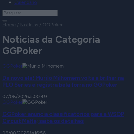
Calendário
Home
/
Notícias
/
GGPoker
Noticias da Categoria
GGPoker
GGPoker
De novo ele! Murilo Milhomem volta a brilhar na
PLO Series e registra bela forra no GGPoker
07/08/2026
às
00:49
GGPoker
GGPoker anuncia classificatórios para a WSOP
Circuit Malta; saiba os detalhes
06/08/2026
às
16:56