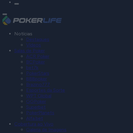
Notícias
Destaques
Vídeos
Salas de Poker
ACR Poker
BCPoker
bet7k
PokerStars
888poker
Brazino777
Esportes da Sorte
WPT Global
GGPoker
Superbet
PokerPlanets
Alfa.bet
Cobertura ao Vivo
Galeria de Imagens