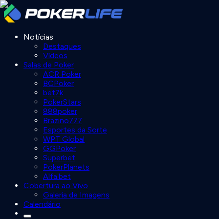
Notícias
Destaques
Vídeos
Salas de Poker
ACR Poker
BCPoker
bet7k
PokerStars
888poker
Brazino777
Esportes da Sorte
WPT Global
GGPoker
Superbet
PokerPlanets
Alfa.bet
Cobertura ao Vivo
Galeria de Imagens
Calendário