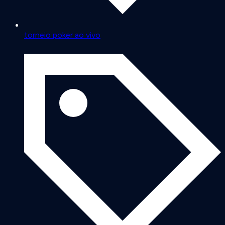
torneio poker ao vivo