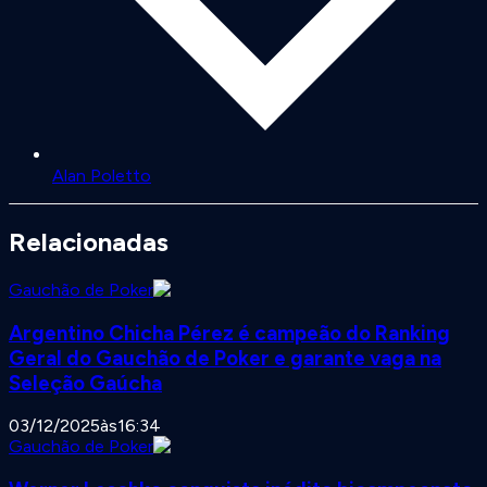
Alan Poletto
Relacionadas
Gauchão de Poker
Argentino Chicha Pérez é campeão do Ranking
Geral do Gauchão de Poker e garante vaga na
Seleção Gaúcha
03/12/2025
às
16:34
Gauchão de Poker