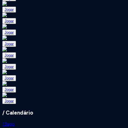
Jogar
Jogar
Jogar
Jogar
Jogar
Jogar
Jogar
Jogar
Jogar
/ Calendário
13
ago