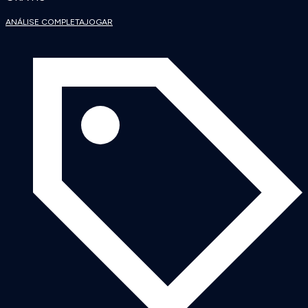
ANÁLISE COMPLETA
JOGAR