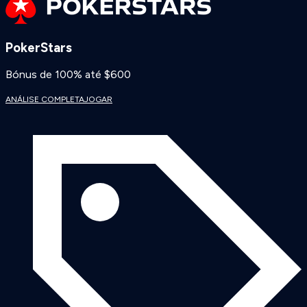
PokerStars
Bónus de 100% até $600
ANÁLISE COMPLETA
JOGAR