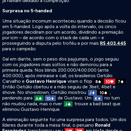
já haviam deixado a competição.
Surpresa no 5-handed
Uma situação incomum aconteceu quando a decisão ficou
em 5-handed. Logo após a volta do intervalo, os cinco
jogadores decidiram por um acordo, dividindo a premiação
por icm – de acordo com o stack de cada um – e
prosseguindo a disputa pelo troféu e por mais
R$ 403.445
para o campeão.
Daí em diante, sem o peso dos payjumps, o jogo seguiu
com os jogadores mais soltos e não demorou para a
primeira queda. Nos blinds 200.000/400.000 (ante
400.000), após miniraise e call, os brasileiros Getúlio
Carvalho e
Gustavo Henrique
viram o flop
.
8
10
7
Então Getúlio cbetou e a mão seguiu de 3bet, 4bet e
shove. No showdown, Getúlio mostrou
,
J
10
perdendo para
de Gustavo. Um
no turn
A
10
K
não mudou nada, mas o river
trouxe a bad beat que
J
eliminou Gustavo Henrique.
A eliminação seguinte foi uma surpresa para todos. Um dos
líderes durante toda a mesa final, o peruano
Ronald
Fernández
transformou seu
em blefe desde o