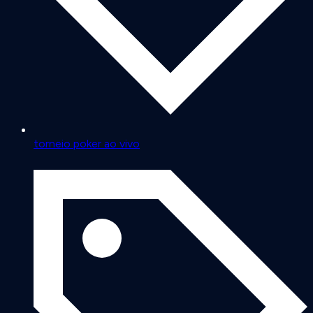
torneio poker ao vivo