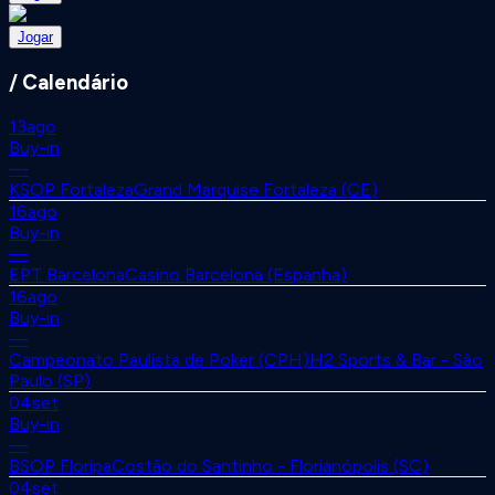
Jogar
/ Calendário
13
ago
Buy-in
—
KSOP Fortaleza
Grand Marquise Fortaleza (CE)
16
ago
Buy-in
—
EPT Barcelona
Casino Barcelona (Espanha)
16
ago
Buy-in
—
Campeonato Paulista de Poker (CPH)
H2 Sports & Bar - São
Paulo (SP)
04
set
Buy-in
—
BSOP Floripa
Costão do Santinho - Florianópolis (SC)
04
set