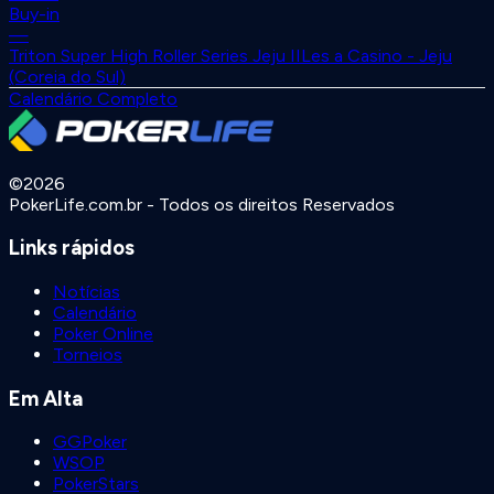
Buy-in
—
Triton Super High Roller Series Jeju II
Les a Casino - Jeju
(Coreia do Sul)
Calendário Completo
©
2026
PokerLife.com.br - Todos os direitos Reservados
Links rápidos
Notícias
Calendário
Poker Online
Torneios
Em Alta
GGPoker
WSOP
PokerStars