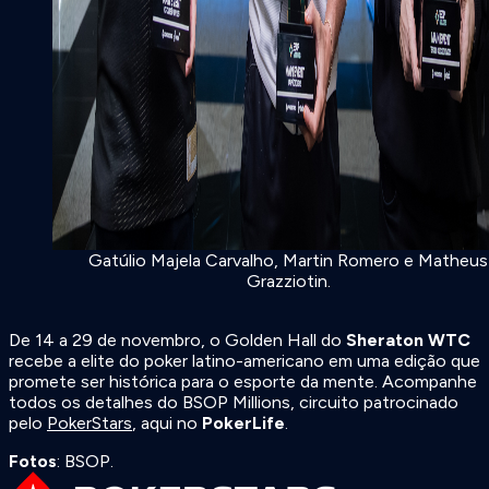
Gatúlio Majela Carvalho, Martin Romero e Matheus
Grazziotin.
De 14 a 29 de novembro, o Golden Hall do
Sheraton WTC
recebe a elite do poker latino-americano em uma edição que
promete ser histórica para o esporte da mente. Acompanhe
todos os detalhes do BSOP Millions, circuito patrocinado
pelo
PokerStars
, aqui no
PokerLife
.
Fotos
:
BSOP.