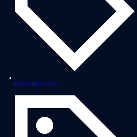
BSOP Millions 2025