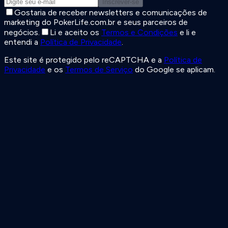
Inscrever-se
Gostaria de receber newsletters e comunicações de
marketing do PokerLife.com.br e seus parceiros de
negócios.
Li e aceito os
Termos e Condições
e li e
entendi a
Política de Privacidade
.
Este site é protegido pelo reCAPTCHA e a
Política de
Privacidade
e os
Termos de Serviço
do Google se aplicam.