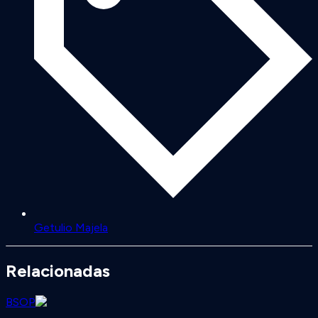
Getulio Majela
Relacionadas
BSOP