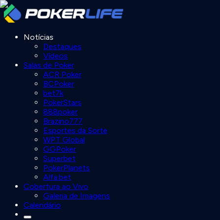
Notícias
Destaques
Vídeos
Salas de Poker
ACR Poker
BCPoker
bet7k
PokerStars
888poker
Brazino777
Esportes da Sorte
WPT Global
GGPoker
Superbet
PokerPlanets
Alfa.bet
Cobertura ao Vivo
Galeria de Imagens
Calendário