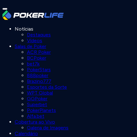
Notícias
Destaques
Vídeos
Salas de Poker
ACR Poker
BCPoker
bet7k
PokerStars
888poker
Brazino777
Esportes da Sorte
WPT Global
GGPoker
Superbet
PokerPlanets
Alfa.bet
Cobertura ao Vivo
Galeria de Imagens
Calendário