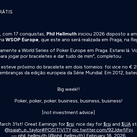
RÁTIS
, com 17 conquistas,
Phil Hellmuth
iniciou 2026 disposto a amp
 na
WSOP Europe
, que este ano será realizada em Praga, na Re
icamente a World Series of Poker Europe em Praga. Estarei lá. 
ara jogar por braceletes e dar tudo de mim"
, completou.
 esteve próximo do bracelete em dois torneios: foi vice no €
mbranças da edição europeia da Série Mundial. Em 2012, bate
Big week!!
Poker, poker, poker; business, business, business!
[not investment advice]
arch 31st! Great Earnings for
$rsi
: nice day for
$rsi
and
$UA
st
@isaiah_p_taylor
#POSITIVITY
pic.twitter.com/92JdwfiFpj
— phil_hellmuth (@phil_hellmuth)
February 18, 2026