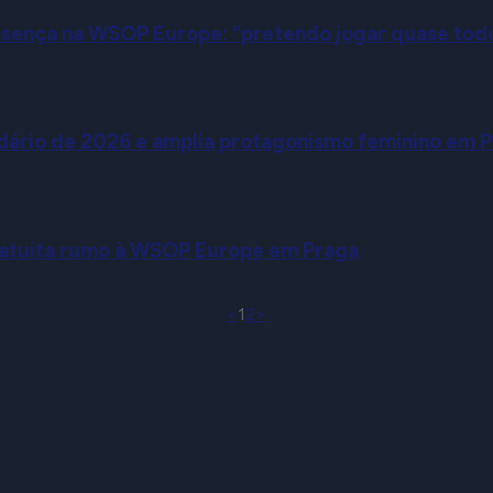
resença na WSOP Europe: “pretendo jogar quase tod
dário de 2026 e amplia protagonismo feminino em 
ratuita rumo à WSOP Europe em Praga
<
1
2
>