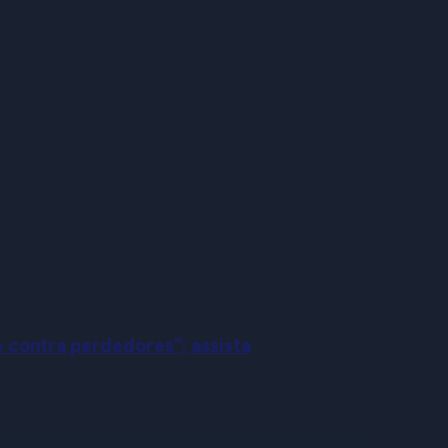
 contra perdedores”; assista