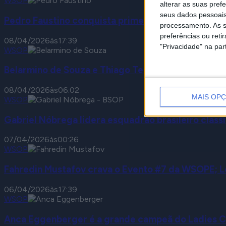
WSOP
alterar as suas pref
seus dados pessoais
Pedro Faustino conquista primeiro bracelete da 
processamento. As s
preferências ou reti
08/04/2026
às
17:39
"Privacidade" na part
WSOP
Belarmino de Souza e Thiago Teles avançam ao Di
08/04/2026
às
06:02
MAIS OP
WSOP
Gabriel Nóbrega lidera esquadrão brasileiro class
07/04/2026
às
00:26
WSOP
Fahredin Mustafov crava o Evento #7 da WSOPE; Le
06/04/2026
às
17:39
WSOP
Anca Eggenberger é a grande campeã do Ladies 