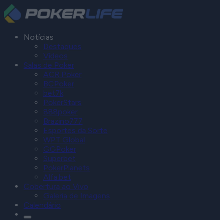
Notícias
Destaques
Vídeos
Salas de Poker
ACR Poker
BCPoker
bet7k
PokerStars
888poker
Brazino777
Esportes da Sorte
WPT Global
GGPoker
Superbet
PokerPlanets
Alfa.bet
Cobertura ao Vivo
Galeria de Imagens
Calendário