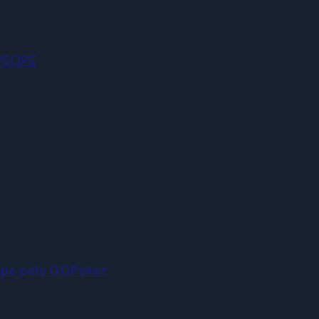
 WSOPE
ope pelo GGPoker