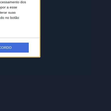
ocessamento dos
opor a esse
terar suas
ndo no botão
CORDO