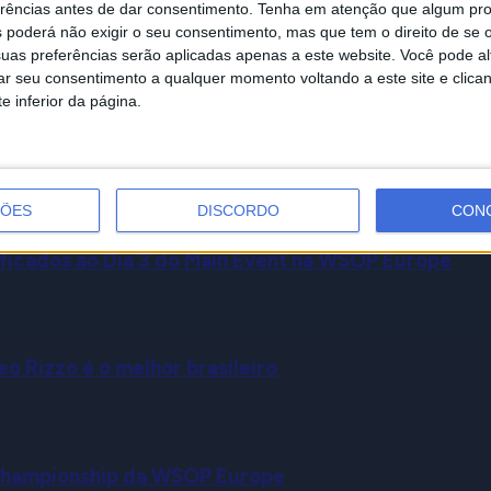
erências antes de dar consentimento.
Tenha em atenção que algum pr
 poderá não exigir o seu consentimento, mas que tem o direito de se 
carreira no Evento #8 da WSOP Europe
uas preferências serão aplicadas apenas a este website. Você pode al
rar seu consentimento a qualquer momento voltando a este site e clica
e inferior da página.
a 4 do Main Event da WSOP Europe
ÇÕES
DISCORDO
CON
ificados ao Dia 3 do Main Event na WSOP Europe
o Rizzo é o melhor brasileiro
Championship da WSOP Europe