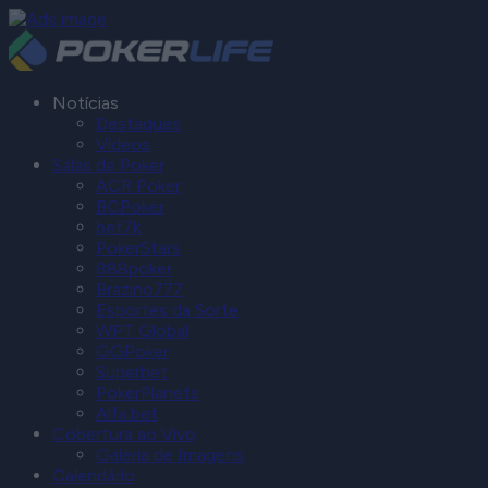
Notícias
Destaques
Vídeos
Salas de Poker
ACR Poker
BCPoker
bet7k
PokerStars
888poker
Brazino777
Esportes da Sorte
WPT Global
GGPoker
Superbet
PokerPlanets
Alfa.bet
Cobertura ao Vivo
Galeria de Imagens
Calendário