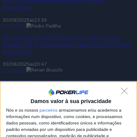
WCOOP garante premiação pesada no
PokerStars
30/09/2025
às
23:39
PokerStars
Na trave! Pedro Padilha para no heads-up do
Evento 115-H, o Super High Roller do WCOOP no
PokerStars
30/09/2025
às
20:47
PokerStars
Renan Bruschi lidera quarteto brasileiro
classificado ao Dia 3 do Main Event High do
WCOOP
Damos valor à sua privacidade
30/09/2025
às
11:14
Nós e os nossos
parceiros
armazenamos e/ou acedemos a
PokerStars
informações num dispositivo, como cookies, e processamos
dados pessoais, como identificadores únicos e informações
Neymar Jr. avança em duas versões do Main
padrão enviadas por um dispositivo para publicidade e
Event do WCOOP do PokerStars
conteúdos personalizados, medição de publicidade e