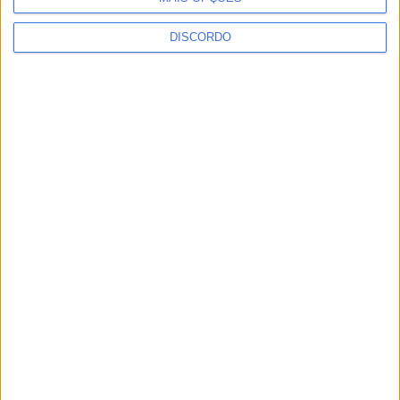
DISCORDO