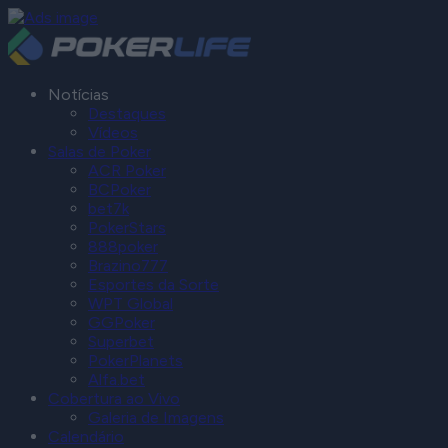
Notícias
Destaques
Vídeos
Salas de Poker
ACR Poker
BCPoker
bet7k
PokerStars
888poker
Brazino777
Esportes da Sorte
WPT Global
GGPoker
Superbet
PokerPlanets
Alfa.bet
Cobertura ao Vivo
Galeria de Imagens
Calendário