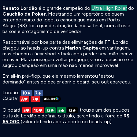
Renato Lordão
é o grande campeão do
Ultra High Roller
do
Gauchão de Poker
. Mostrando um repertório de quem
entende muito do jogo, o carioca que mora em Porto
Alegre (RS) foi a grande atração da mesa final, com altos e
baixos e protagonismo de vencedor.
Responsável por boa parte das eliminações da FT, Lordão
chegou ao heads-up contra
Marlon Capita
em vantagem,
mas chegpu a ficar short stack após perder uma mão incrível
no river. Mas conseguiu voltar pro jogo, virou a decisão e se
sagrou campeão em uma mão não menos improvável.
Em all-in pré-flop, que ele mesmo lamentou "estou
dominado" antes do dealer abrir o board, seu out apareceu:
Lordão:
10
7
Capita:
A
7
O board
trouxe um dos poucos
5
10
Q
5
Q
outs de Lordão e definiu o título, garantindo a forra de
R$
65.000
(valor definido após acordo no heads-up).