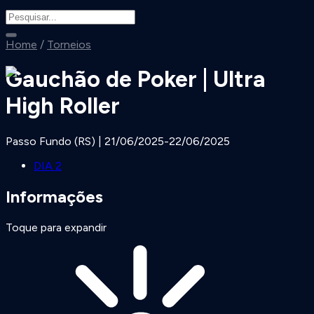
Home
/
Torneios
Gauchão de Poker | Ultra
High Roller
Passo Fundo (RS)
|
21/06/2025
-
22/06/2025
DIA 2
Informações
Toque para expandir